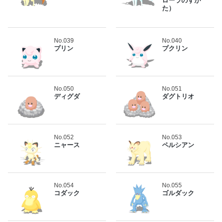
ローラのすが
た）
No.039
No.040
プリン
プクリン
No.050
No.051
ディグダ
ダグトリオ
No.052
No.053
ニャース
ペルシアン
No.054
No.055
コダック
ゴルダック