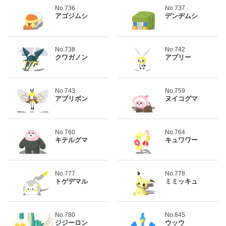
No.736
No.737
アゴジムシ
デンヂムシ
No.738
No.742
クワガノン
アブリー
No.743
No.759
アブリボン
ヌイコグマ
No.760
No.764
キテルグマ
キュワワー
No.777
No.778
トゲデマル
ミミッキュ
No.780
No.845
ジジーロン
ウッウ