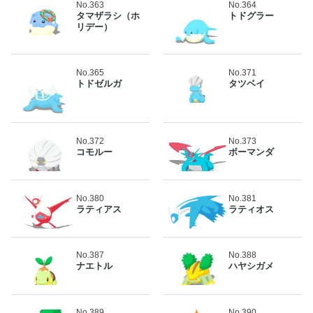
No.363
No.364
タマザラシ（ホ
トドグラー
リデー）
No.365
No.371
トドゼルガ
タツベイ
No.372
No.373
コモルー
ボーマンダ
No.380
No.381
ラティアス
ラティオス
No.387
No.388
ナエトル
ハヤシガメ
No.389
No.390