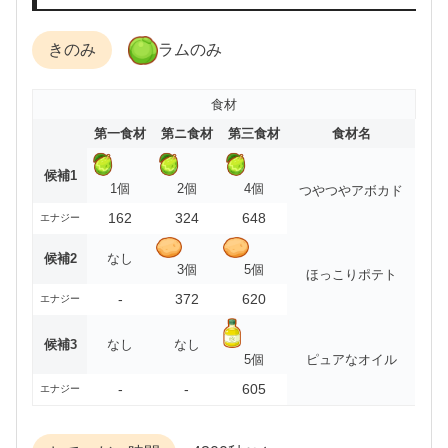
きのみ
ラムのみ
食材
第一食材
第ニ食材
第三食材
食材名
候補1
1個
2個
4個
つやつやアボカド
162
324
648
エナジー
候補2
なし
3個
5個
ほっこりポテト
-
372
620
エナジー
候補3
なし
なし
5個
ピュアなオイル
-
-
605
エナジー