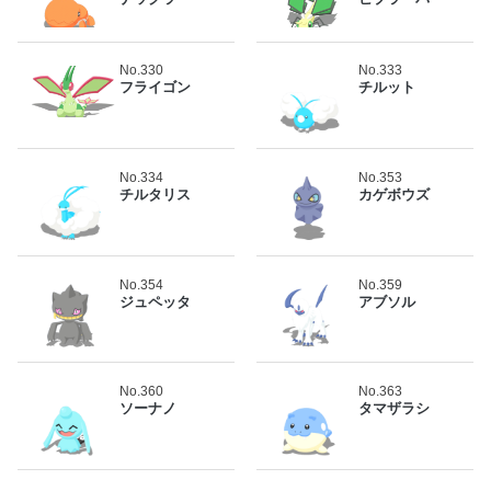
No.330
No.333
フライゴン
チルット
No.334
No.353
チルタリス
カゲボウズ
No.354
No.359
ジュペッタ
アブソル
No.360
No.363
ソーナノ
タマザラシ