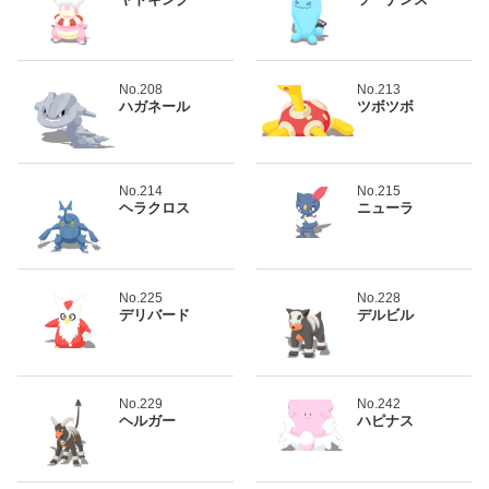
No.208
No.213
ハガネール
ツボツボ
No.214
No.215
ヘラクロス
ニューラ
No.225
No.228
デリバード
デルビル
No.229
No.242
ヘルガー
ハピナス