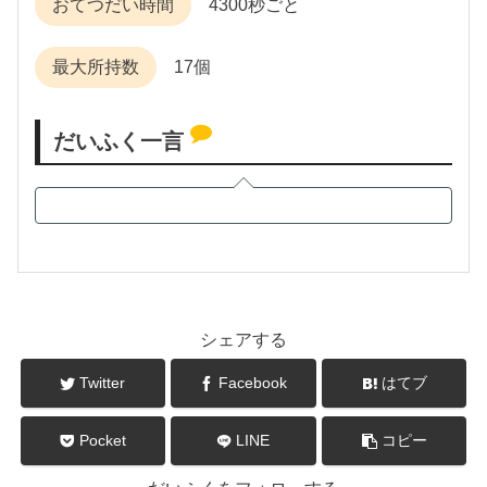
おてつだい時間
4300秒ごと
最大所持数
17個
だいふく一言
シェアする
Twitter
Facebook
はてブ
Pocket
LINE
コピー