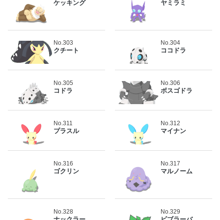
ケッキング
ヤミラミ
No.303
No.304
クチート
ココドラ
No.305
No.306
コドラ
ボスゴドラ
No.311
No.312
プラスル
マイナン
No.316
No.317
ゴクリン
マルノーム
No.328
No.329
ナックラー
ビブラーバ