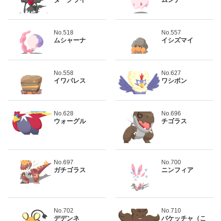
No.518
No.557
ムシャーナ
イシズマイ
No.558
No.627
イワパレス
ワシボン
No.628
No.696
ウォーグル
チゴラス
No.697
No.700
ガチゴラス
ニンフィア
No.702
No.710
デデンネ
バケッチャ（こ