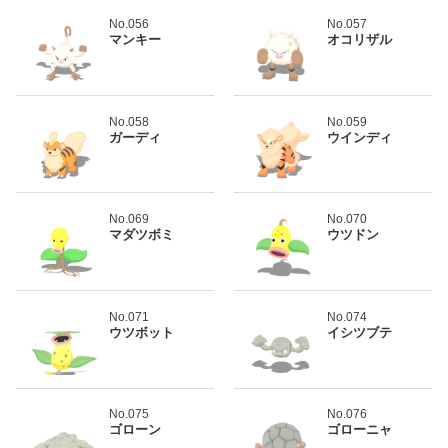
No.056
No.057
マンキー
オコリザル
No.058
No.059
ガーディ
ウインディ
No.069
No.070
マダツボミ
ウツドン
No.071
No.074
ウツボット
イシツブテ
No.075
No.076
ゴローン
ゴローニャ