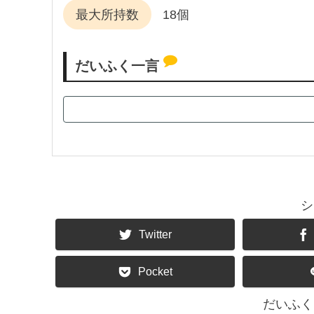
最大所持数
18個
だいふく一言
シ
Twitter
Pocket
だいふく