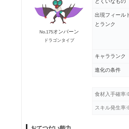
とくいなもの
出現フィール
とランク
オンバーン
No.175
ドラゴンタイプ
キャラランク
進化の条件
食材
入手確率
スキル
発生率
おてつだい能力