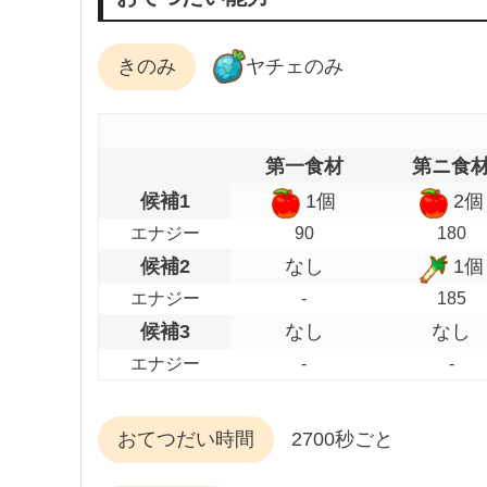
きのみ
ヤチェのみ
第一食材
第ニ食
候補1
1個
2個
エナジー
90
180
候補2
なし
1個
エナジー
-
185
候補3
なし
なし
エナジー
-
-
おてつだい時間
2700秒ごと