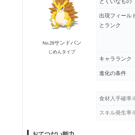
とくいなもの
出現フィール
とランク
サンドパン
No.28
じめんタイプ
キャラランク
進化の条件
食材
入手確率
スキル
発生率
おてつだい能力