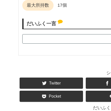
最大所持数
17個
だいふく一言
シ
Twitter
Pocket
だいふく