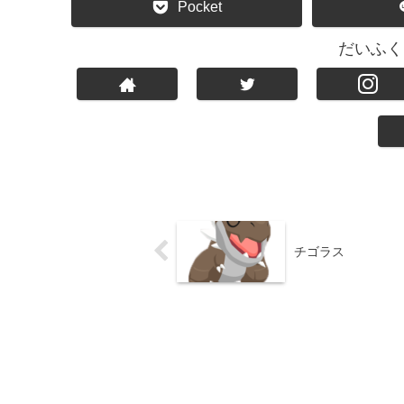
Pocket
だいふく
チゴラス