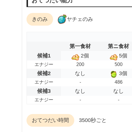
おてつだい能力
きのみ
ヤチェのみ
第一食材
第ニ食材
候補1
2個
5個
エナジー
200
500
候補2
なし
3個
エナジー
-
486
候補3
なし
なし
エナジー
-
-
おてつだい時間
3500秒ごと