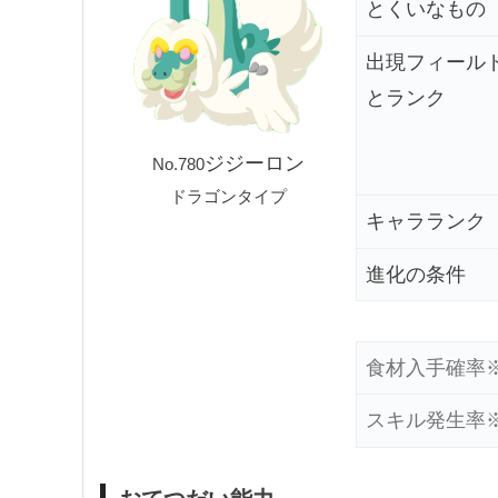
とくいなもの
出現フィール
とランク
ジジーロン
No.780
ドラゴンタイプ
キャラランク
進化の条件
食材
入手確率
スキル
発生率