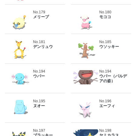
No.179
No.180
メリープ
モココ
No.181
No.185
デンリュウ
ウソッキー
No.194
No.194
ウパー
ウパー（パルデ
アの姿）
No.195
No.196
ヌオー
エーフィ
No.197
No.198
ブラッキー
ヤミカラス