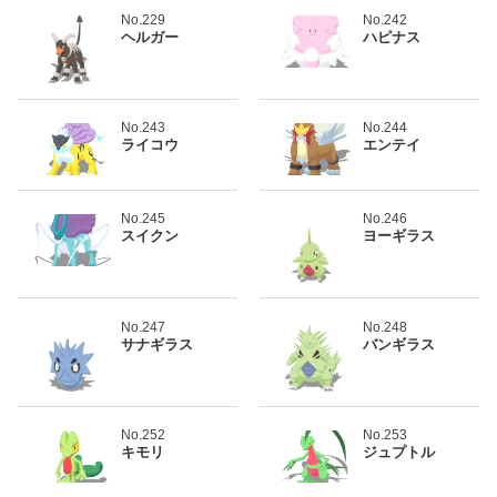
No.229
No.242
ヘルガー
ハピナス
No.243
No.244
ライコウ
エンテイ
No.245
No.246
スイクン
ヨーギラス
No.247
No.248
サナギラス
バンギラス
No.252
No.253
キモリ
ジュプトル