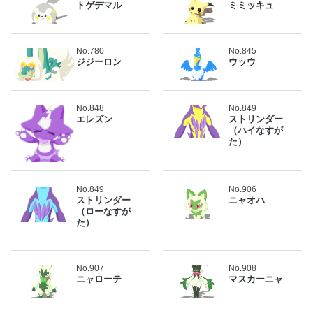
トゲデマル
ミミッキュ
No.780
No.845
ジジーロン
ウッウ
No.848
No.849
エレズン
ストリンダー
（ハイなすが
た）
No.849
No.906
ストリンダー
ニャオハ
（ローなすが
た）
No.907
No.908
ニャローテ
マスカーニャ