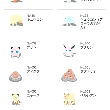
No.38
No.38
キュウコン
キュウコン（ア
ローラのすが
た）
No.039
No.040
プリン
プクリン
No.050
No.051
ディグダ
ダグトリオ
No.052
No.053
ニャース
ペルシアン