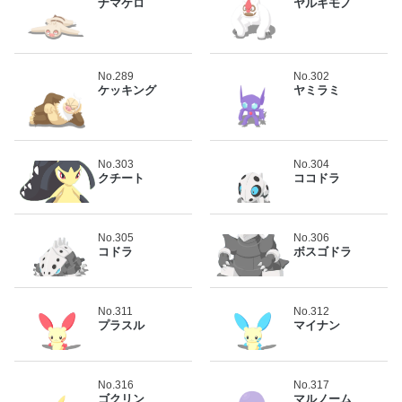
ナマケロ
ヤルキモノ
No.289
No.302
ケッキング
ヤミラミ
No.303
No.304
クチート
ココドラ
No.305
No.306
コドラ
ボスゴドラ
No.311
No.312
プラスル
マイナン
No.316
No.317
ゴクリン
マルノーム