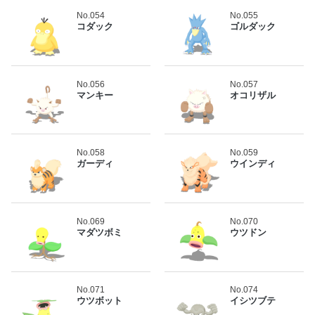
No.054
No.055
コダック
ゴルダック
No.056
No.057
マンキー
オコリザル
No.058
No.059
ガーディ
ウインディ
No.069
No.070
マダツボミ
ウツドン
No.071
No.074
ウツボット
イシツブテ