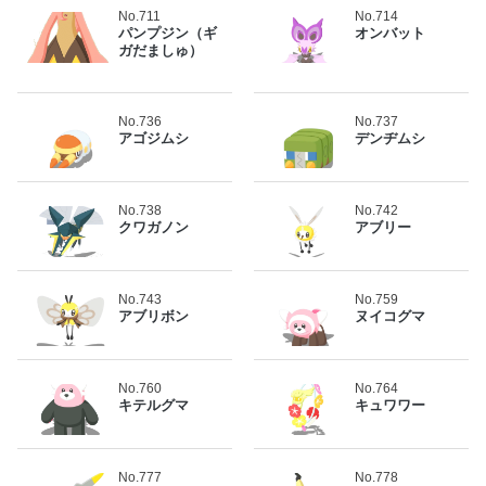
No.711
No.714
パンプジン（ギ
オンバット
ガだましゅ）
No.736
No.737
アゴジムシ
デンヂムシ
No.738
No.742
クワガノン
アブリー
No.743
No.759
アブリボン
ヌイコグマ
No.760
No.764
キテルグマ
キュワワー
No.777
No.778