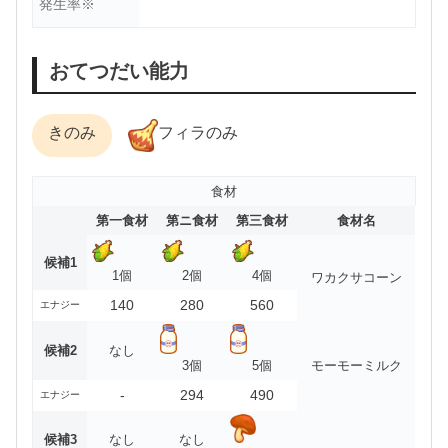
発生率※
おてつだい能力
きのみ
フィラのみ
食材
第一食材
第ニ食材
第三食材
食材名
候補1
1個
2個
4個
ワカクサコーン
140
280
560
エナジー
候補2
なし
3個
5個
モーモーミルク
-
294
490
エナジー
候補3
なし
なし