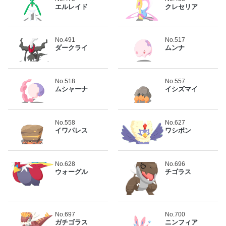
エルレイド
クレセリア
No.491
No.517
ダークライ
ムンナ
No.518
No.557
ムシャーナ
イシズマイ
No.558
No.627
イワパレス
ワシボン
No.628
No.696
ウォーグル
チゴラス
No.697
No.700
ガチゴラス
ニンフィア