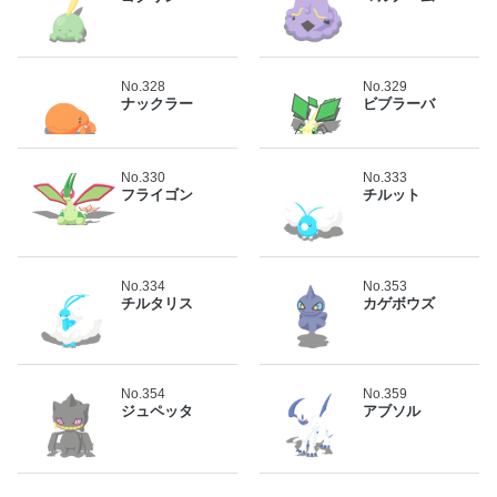
No.328
No.329
ナックラー
ビブラーバ
No.330
No.333
フライゴン
チルット
No.334
No.353
チルタリス
カゲボウズ
No.354
No.359
ジュペッタ
アブソル