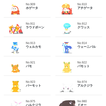
No.909
No.910
ホゲータ
アチゲータ
No.911
No.912
ラウドボーン
クワッス
No.913
No.914
ウェルカモ
ウェーニバル
No.921
No.922
パモ
パモット
No.923
No.974
パーモット
アルクジラ
No.975
No.980
ハルクジラ
ドオー