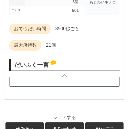
3個
あじわいキノコ
-
-
501
エナジー
おてつだい時間
3500秒ごと
最大所持数
21個
だいふく一言
シェアする
Twitter
Facebook
はてブ