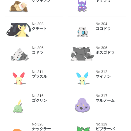
ケッキング
ヤミラミ
No.303
No.304
クチート
ココドラ
No.305
No.306
コドラ
ボスゴドラ
No.311
No.312
プラスル
マイナン
No.316
No.317
ゴクリン
マルノーム
No.328
No.329
ナックラー
ビブラーバ