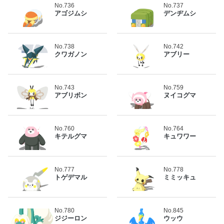
No.736
No.737
アゴジムシ
デンヂムシ
No.738
No.742
クワガノン
アブリー
No.743
No.759
アブリボン
ヌイコグマ
No.760
No.764
キテルグマ
キュワワー
No.777
No.778
トゲデマル
ミミッキュ
No.780
No.845
ジジーロン
ウッウ