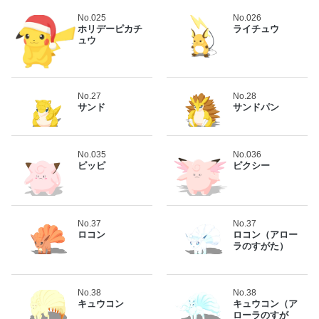
No.025
No.026
ホリデーピカチ
ライチュウ
ュウ
No.27
No.28
サンド
サンドパン
No.035
No.036
ピッピ
ピクシー
No.37
No.37
ロコン
ロコン（アロー
ラのすがた）
No.38
No.38
キュウコン
キュウコン（ア
ローラのすが