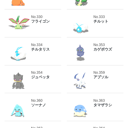
No.330
No.333
フライゴン
チルット
No.334
No.353
チルタリス
カゲボウズ
No.354
No.359
ジュペッタ
アブソル
No.360
No.363
ソーナノ
タマザラシ