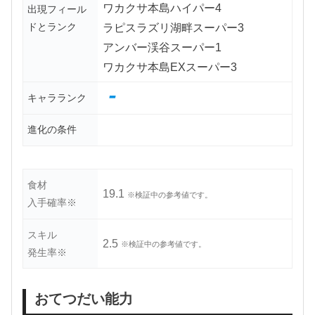
ワカクサ本島ハイパー4
出現フィール
ドとランク
ラピスラズリ湖畔スーパー3
アンバー渓谷スーパー1
ワカクサ本島EXスーパー3
-
キャラランク
進化の条件
食材
19.1
※検証中の参考値です。
入手確率※
スキル
2.5
※検証中の参考値です。
発生率※
おてつだい能力