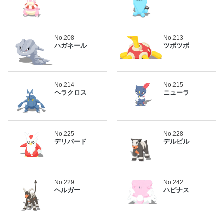
No.208
No.213
ハガネール
ツボツボ
No.214
No.215
ヘラクロス
ニューラ
No.225
No.228
デリバード
デルビル
No.229
No.242
ヘルガー
ハピナス