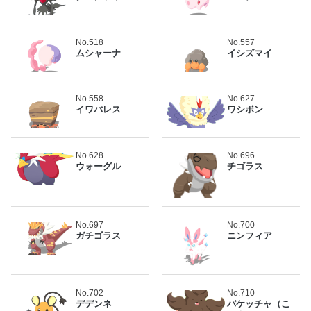
No.518
No.557
ムシャーナ
イシズマイ
No.558
No.627
イワパレス
ワシボン
No.628
No.696
ウォーグル
チゴラス
No.697
No.700
ガチゴラス
ニンフィア
No.702
No.710
デデンネ
バケッチャ（こ