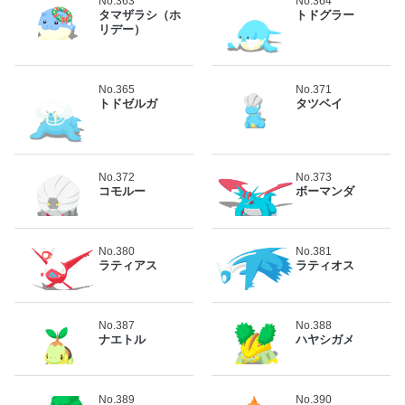
No.363
No.364
タマザラシ（ホ
トドグラー
リデー）
No.365
No.371
トドゼルガ
タツベイ
No.372
No.373
コモルー
ボーマンダ
No.380
No.381
ラティアス
ラティオス
No.387
No.388
ナエトル
ハヤシガメ
No.389
No.390