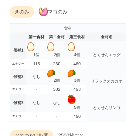
きのみ
マゴのみ
食材
第一食材
第ニ食材
第三食材
食材名
候補1
1個
2個
4個
とくせんエッグ
115
230
460
エナジー
候補2
なし
2個
3個
リラックスカカオ
-
302
453
エナジー
候補3
なし
なし
5個
とくせんリンゴ
-
-
450
エナジー
おてつだい時間
2500秒ごと