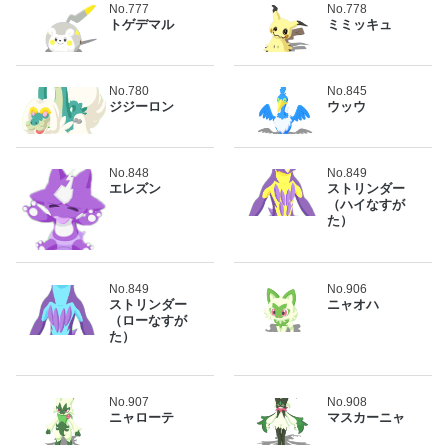
No.777
No.778
トゲデマル
ミミッキュ
No.780
No.845
ジジーロン
ウッウ
No.848
No.849
エレズン
ストリンダー
（ハイなすが
た）
No.849
No.906
ストリンダー
ニャオハ
（ローなすが
た）
No.907
No.908
ニャローテ
マスカーニャ