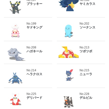
ブラッキー
ヤミカラス
No.199
No.202
ヤドキング
ソーナンス
No.208
No.213
ハガネール
ツボツボ
No.214
No.215
ヘラクロス
ニューラ
No.225
No.228
デリバード
デルビル