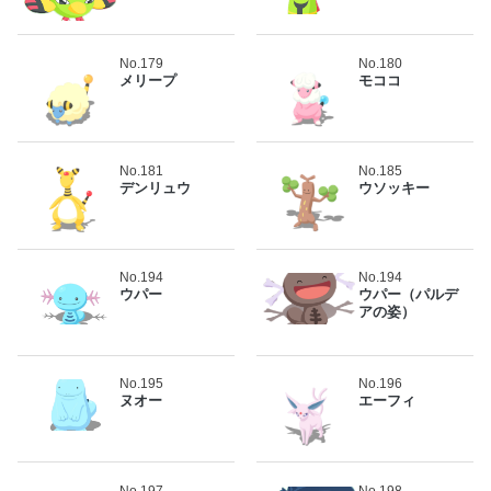
No.179
No.180
メリープ
モココ
No.181
No.185
デンリュウ
ウソッキー
No.194
No.194
ウパー
ウパー（パルデ
アの姿）
No.195
No.196
ヌオー
エーフィ
No.197
No.198