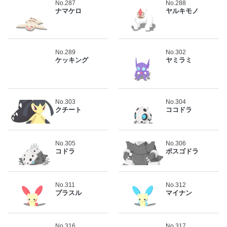
No.287
No.288
ナマケロ
ヤルキモノ
No.289
No.302
ケッキング
ヤミラミ
No.303
No.304
クチート
ココドラ
No.305
No.306
コドラ
ボスゴドラ
No.311
No.312
プラスル
マイナン
No.316
No.317