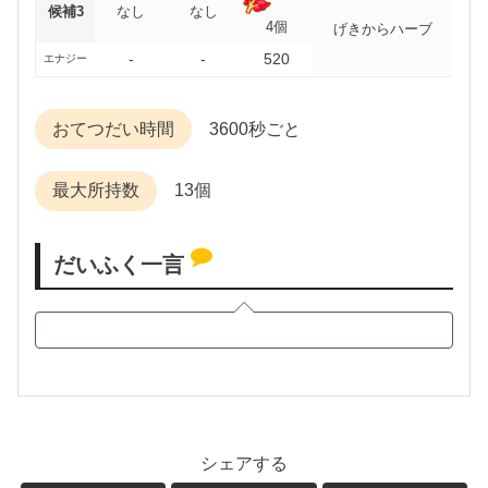
候補3
なし
なし
4個
げきからハーブ
-
-
520
エナジー
おてつだい時間
3600秒ごと
最大所持数
13個
だいふく一言
シェアする