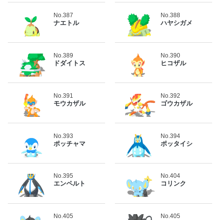
No.387
No.388
ナエトル
ハヤシガメ
No.389
No.390
ドダイトス
ヒコザル
No.391
No.392
モウカザル
ゴウカザル
No.393
No.394
ポッチャマ
ポッタイシ
No.395
No.404
エンペルト
コリンク
No.405
No.405