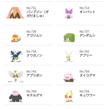
No.711
No.714
パンプジン（ギ
オンバット
ガだましゅ）
No.736
No.737
アゴジムシ
デンヂムシ
No.738
No.742
クワガノン
アブリー
No.743
No.759
アブリボン
ヌイコグマ
No.760
No.764
キテルグマ
キュワワー