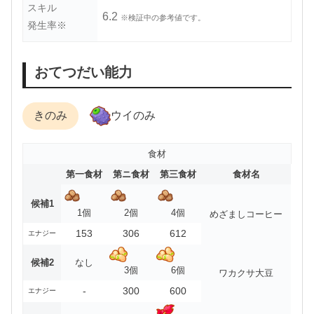
スキル
6.2
※検証中の参考値です。
発生率※
おてつだい能力
きのみ
ウイのみ
食材
第一食材
第ニ食材
第三食材
食材名
候補1
1個
2個
4個
めざましコーヒー
153
306
612
エナジー
候補2
なし
3個
6個
ワカクサ大豆
-
300
600
エナジー