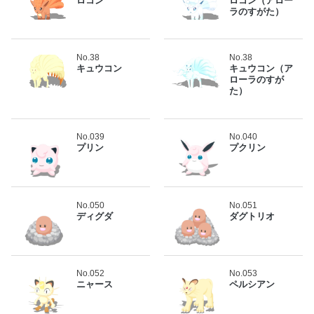
ロコン
ロコン（アロー
ラのすがた）
No.38
No.38
キュウコン
キュウコン（ア
ローラのすが
た）
No.039
No.040
プリン
プクリン
No.050
No.051
ディグダ
ダグトリオ
No.052
No.053
ニャース
ペルシアン