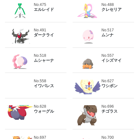
No.475
No.488
エルレイド
クレセリア
No.491
No.517
ダークライ
ムンナ
No.518
No.557
ムシャーナ
イシズマイ
No.558
No.627
イワパレス
ワシボン
No.628
No.696
ウォーグル
チゴラス
No.697
No.700