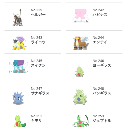
No.229
No.242
ヘルガー
ハピナス
No.243
No.244
ライコウ
エンテイ
No.245
No.246
スイクン
ヨーギラス
No.247
No.248
サナギラス
バンギラス
No.252
No.253
キモリ
ジュプトル