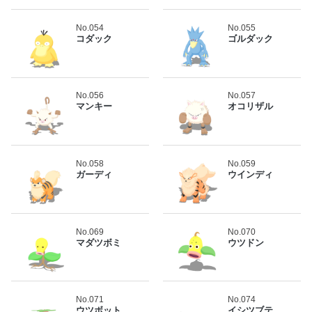
No.054
No.055
コダック
ゴルダック
No.056
No.057
マンキー
オコリザル
No.058
No.059
ガーディ
ウインディ
No.069
No.070
マダツボミ
ウツドン
No.071
No.074
ウツボット
イシツブテ