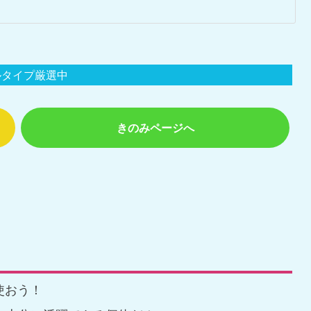
ルタイプ厳選中
きのみページへ
使おう！