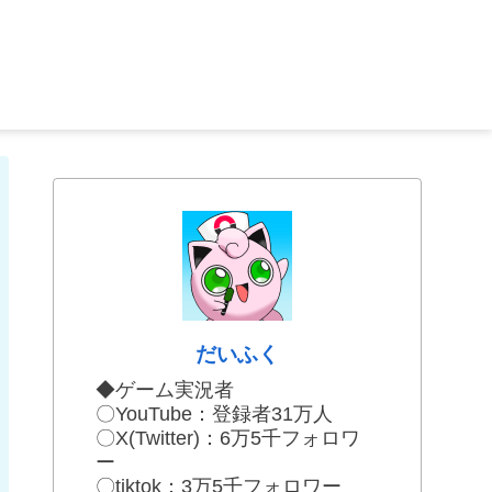
だいふく
◆ゲーム実況者
〇YouTube：登録者31万人
〇X(Twitter)：6万5千フォロワ
ー
〇tiktok：3万5千フォロワー