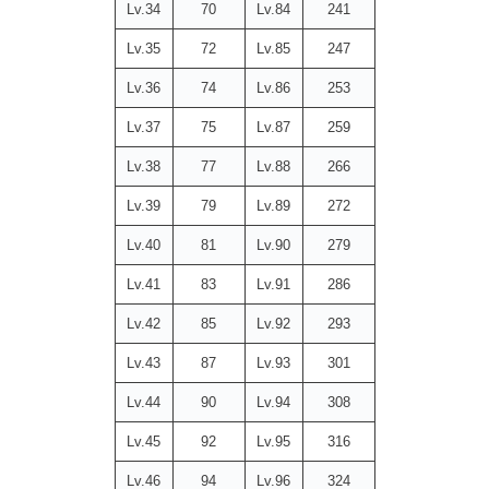
Lv.34
70
Lv.84
241
Lv.35
72
Lv.85
247
Lv.36
74
Lv.86
253
Lv.37
75
Lv.87
259
Lv.38
77
Lv.88
266
Lv.39
79
Lv.89
272
Lv.40
81
Lv.90
279
Lv.41
83
Lv.91
286
Lv.42
85
Lv.92
293
Lv.43
87
Lv.93
301
Lv.44
90
Lv.94
308
Lv.45
92
Lv.95
316
Lv.46
94
Lv.96
324