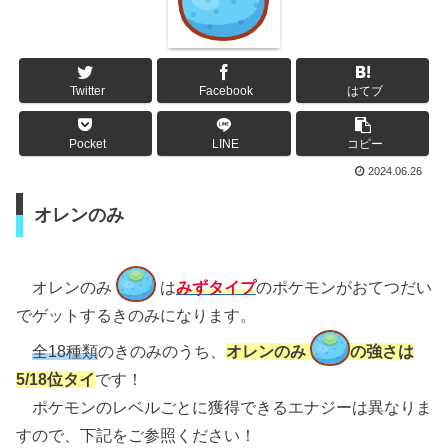
Twitter
Facebook
はてブ
Pocket
LINE
コピー
2024.06.26
オレンのみ
オレンのみ
は
みずタイプ
のポケモンがおてつだい
でゲットするきのみになります。
全18種類
のきのみのうち、
オレン
のみ
の強さは
5/18位
タイ
です！
ポケモンのレベルごとに獲得できるエナジーは異なりま
すので、下記をご参照ください！