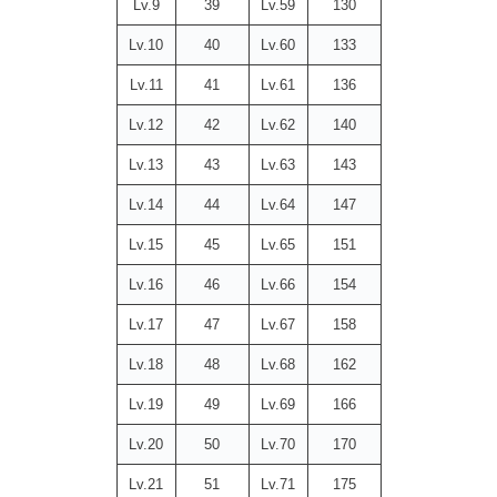
Lv.9
39
Lv.59
130
Lv.10
40
Lv.60
133
Lv.11
41
Lv.61
136
Lv.12
42
Lv.62
140
Lv.13
43
Lv.63
143
Lv.14
44
Lv.64
147
Lv.15
45
Lv.65
151
Lv.16
46
Lv.66
154
Lv.17
47
Lv.67
158
Lv.18
48
Lv.68
162
Lv.19
49
Lv.69
166
Lv.20
50
Lv.70
170
Lv.21
51
Lv.71
175