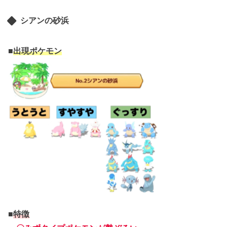
シアンの砂浜
■
出現ポケモン
■
特徴