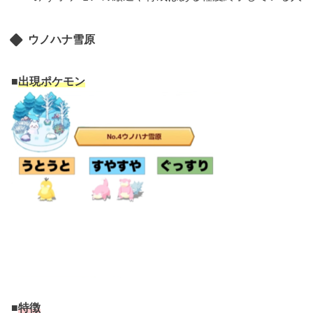
ウノハナ雪原
■
出現ポケモン
■
特徴