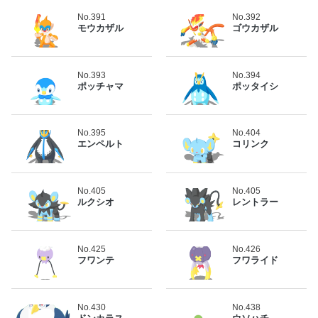
No.391
No.392
モウカザル
ゴウカザル
No.393
No.394
ポッチャマ
ポッタイシ
No.395
No.404
エンペルト
コリンク
No.405
No.405
ルクシオ
レントラー
No.425
No.426
フワンテ
フワライド
No.430
No.438