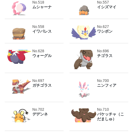
No.518
No.557
ムシャーナ
イシズマイ
No.558
No.627
イワパレス
ワシボン
No.628
No.696
ウォーグル
チゴラス
No.697
No.700
ガチゴラス
ニンフィア
No.702
No.710
デデンネ
バケッチャ（こ
だましゅ）