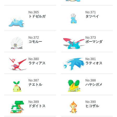
No.365
No.371
トドゼルガ
タツベイ
No.372
No.373
コモルー
ボーマンダ
No.380
No.381
ラティアス
ラティオス
No.387
No.388
ナエトル
ハヤシガメ
No.389
No.390
ドダイトス
ヒコザル