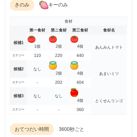
きのみ
キーのみ
食材
第一食材
第ニ食材
第三食材
食材名
候補1
1個
2個
4個
あんみんトマト
110
220
440
エナジー
候補2
なし
2個
4個
あまいミツ
-
202
404
エナジー
候補3
なし
なし
4個
とくせんリンゴ
-
-
360
エナジー
おてつだい時間
3600秒ごと