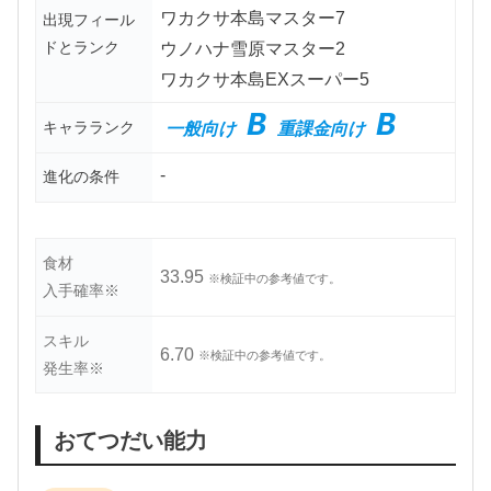
ワカクサ本島マスター7
出現フィール
ドとランク
ウノハナ雪原マスター2
ワカクサ本島EXスーパー5
B
B
キャラランク
一般向け
重課金向け
-
進化の条件
食材
33.95
※検証中の参考値です。
入手確率※
スキル
6.70
※検証中の参考値です。
発生率※
おてつだい能力