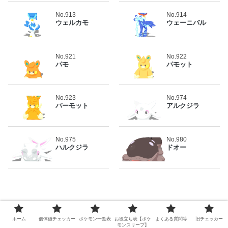
No.913
No.914
ウェルカモ
ウェーニバル
No.921
No.922
パモ
パモット
No.923
No.974
パーモット
アルクジラ
No.975
No.980
ハルクジラ
ドオー
ホーム
個体値チェッカー
ポケモン一覧表
お役立ち表【ポケ
よくある質問等
旧チェッカー
モンスリープ】