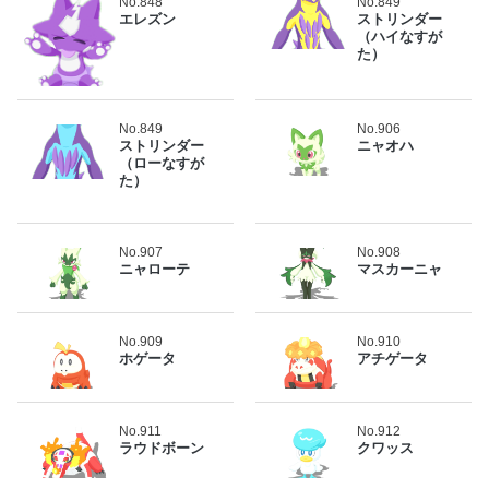
No.848
No.849
エレズン
ストリンダー
（ハイなすが
た）
No.849
No.906
ストリンダー
ニャオハ
（ローなすが
た）
No.907
No.908
ニャローテ
マスカーニャ
No.909
No.910
ホゲータ
アチゲータ
No.911
No.912
ラウドボーン
クワッス