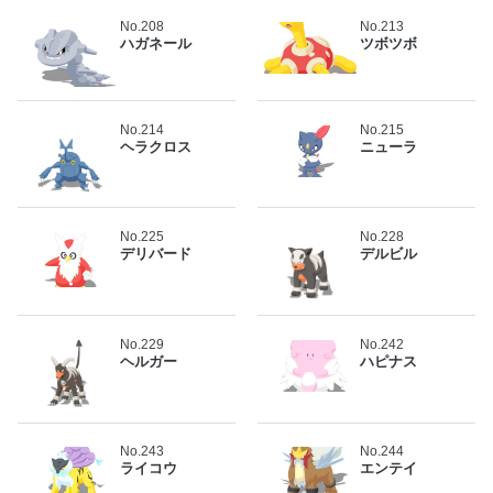
No.208
No.213
ハガネール
ツボツボ
No.214
No.215
ヘラクロス
ニューラ
No.225
No.228
デリバード
デルビル
No.229
No.242
ヘルガー
ハピナス
No.243
No.244
ライコウ
エンテイ