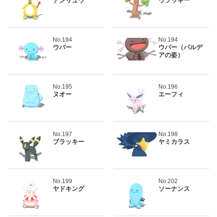
デンリュウ
ウソッキー
No.194
No.194
ウパー
ウパー（パルデ
アの姿）
No.195
No.196
ヌオー
エーフィ
No.197
No.198
ブラッキー
ヤミカラス
No.199
No.202
ヤドキング
ソーナンス