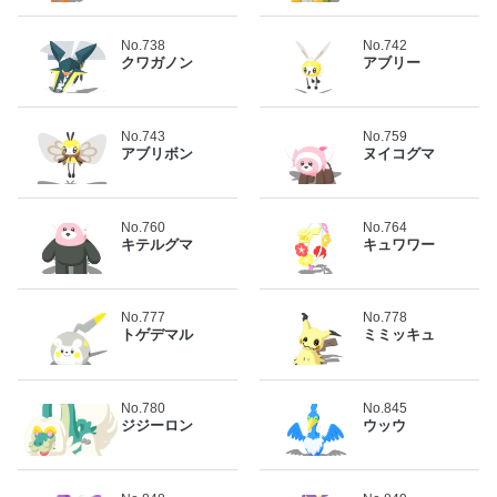
No.738
No.742
クワガノン
アブリー
No.743
No.759
アブリボン
ヌイコグマ
No.760
No.764
キテルグマ
キュワワー
No.777
No.778
トゲデマル
ミミッキュ
No.780
No.845
ジジーロン
ウッウ