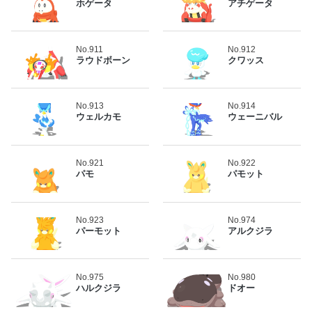
ホゲータ
アチゲータ
No.911
No.912
ラウドボーン
クワッス
No.913
No.914
ウェルカモ
ウェーニバル
No.921
No.922
パモ
パモット
No.923
No.974
パーモット
アルクジラ
No.975
No.980
ハルクジラ
ドオー