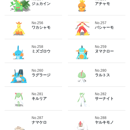
ジュカイン
アチャモ
No.256
No.257
ワカシャモ
バシャーモ
No.258
No.259
ミズゴロウ
ヌマクロー
No.260
No.280
ラグラージ
ラルトス
No.281
No.282
キルリア
サーナイト
No.287
No.288
ナマケロ
ヤルキモノ