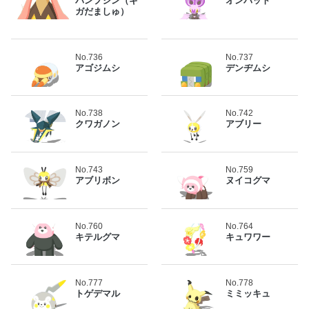
パンプジン（ギ
オンバット
ガだましゅ）
No.736
No.737
アゴジムシ
デンヂムシ
No.738
No.742
クワガノン
アブリー
No.743
No.759
アブリボン
ヌイコグマ
No.760
No.764
キテルグマ
キュワワー
No.777
No.778
トゲデマル
ミミッキュ