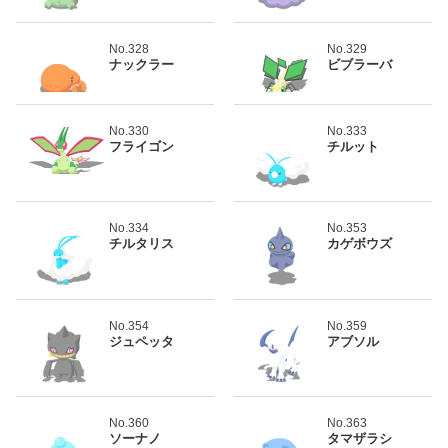
No.328
No.329
ナックラー
ビブラーバ
No.330
No.333
フライゴン
チルット
No.334
No.353
チルタリス
カゲボウズ
No.354
No.359
ジュペッタ
アブソル
No.360
No.363
ソーナノ
タマザラシ