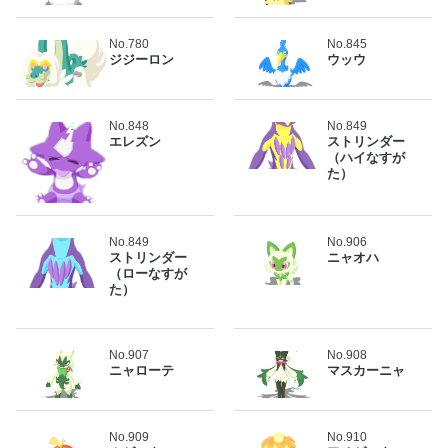
No.780
No.845
ジジーロン
ウッウ
No.848
No.849
エレズン
ストリンダー
（ハイなすが
た）
No.849
No.906
ストリンダー
ニャオハ
（ローなすが
た）
No.907
No.908
ニャローテ
マスカーニャ
No.909
No.910