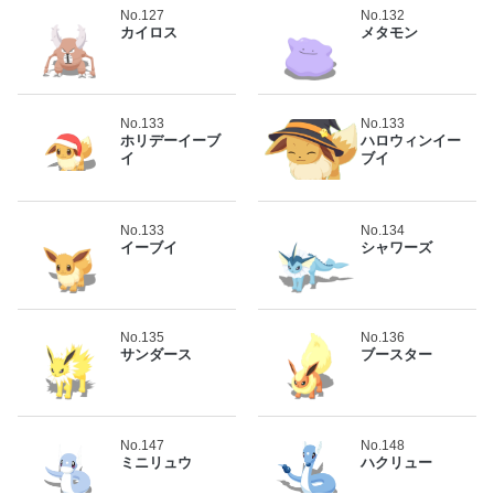
No.127
No.132
カイロス
メタモン
No.133
No.133
ホリデーイーブ
ハロウィンイー
イ
ブイ
No.133
No.134
イーブイ
シャワーズ
No.135
No.136
サンダース
ブースター
No.147
No.148
ミニリュウ
ハクリュー