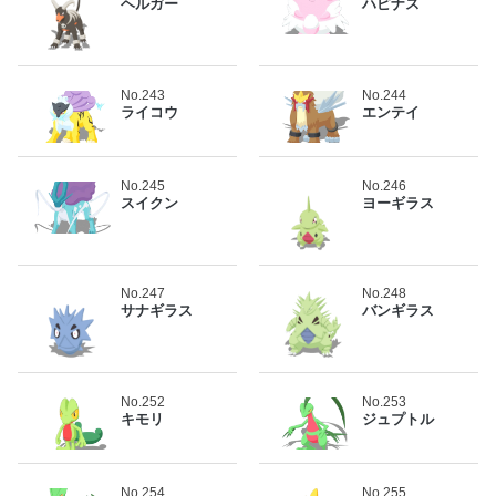
ヘルガー
ハピナス
No.243
No.244
ライコウ
エンテイ
No.245
No.246
スイクン
ヨーギラス
No.247
No.248
サナギラス
バンギラス
No.252
No.253
キモリ
ジュプトル
No.254
No.255