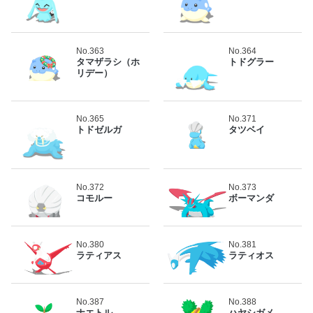
No.363
No.364
タマザラシ（ホ
トドグラー
リデー）
No.365
No.371
トドゼルガ
タツベイ
No.372
No.373
コモルー
ボーマンダ
No.380
No.381
ラティアス
ラティオス
No.387
No.388
ナエトル
ハヤシガメ