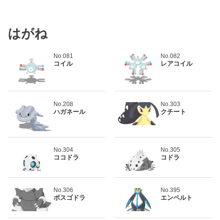
はがね
No.081
No.082
コイル
レアコイル
No.208
No.303
ハガネール
クチート
No.304
No.305
ココドラ
コドラ
No.306
No.395
ボスゴドラ
エンペルト