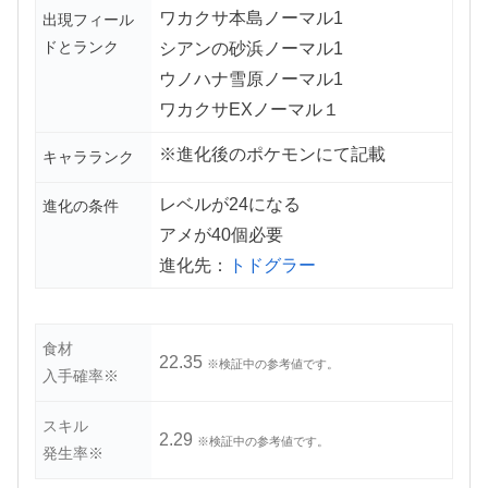
ワカクサ本島ノーマル1
出現フィール
ドとランク
シアンの砂浜ノーマル1
ウノハナ雪原ノーマル1
ワカクサEXノーマル１
※進化後のポケモンにて記載
キャラランク
レベルが24になる
進化の条件
アメが40個必要
進化先：
トドグラー
食材
22.35
※検証中の参考値です。
入手確率※
スキル
2.29
※検証中の参考値です。
発生率※