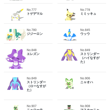
No.777
No.778
トゲデマル
ミミッキュ
No.780
No.845
ジジーロン
ウッウ
No.848
No.849
エレズン
ストリンダー
（ハイなすが
た）
No.849
No.906
ストリンダー
ニャオハ
（ローなすが
た）
No.907
No.908
ニャローテ
マスカーニャ