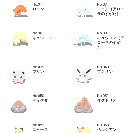
No.37
No.37
ロコン
ロコン（アロー
ラのすがた）
No.38
No.38
キュウコン
キュウコン（ア
ローラのすが
た）
No.039
No.040
プリン
プクリン
No.050
No.051
ディグダ
ダグトリオ
No.052
No.053
ニャース
ペルシアン