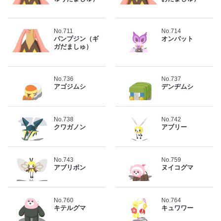
No.711
No.714
パンプジン（ギ
オンバット
ガだましゅ）
No.736
No.737
アゴジムシ
デンヂムシ
No.738
No.742
クワガノン
アブリー
No.743
No.759
アブリボン
ヌイコグマ
No.760
No.764
キテルグマ
キュワワー