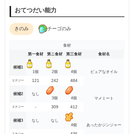
おてつだい能力
きのみ
チーゴのみ
食材
第一食材
第ニ食材
第三食材
食材名
候補1
1個
2個
4個
ピュアなオイル
121
242
484
エナジー
候補2
なし
3個
4個
マメミート
-
309
412
エナジー
候補3
なし
なし
4個
あったかジンジャー
-
-
436
エナジー