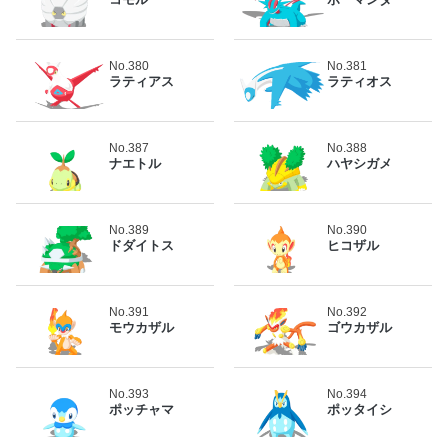
No.380
No.381
ラティアス
ラティオス
No.387
No.388
ナエトル
ハヤシガメ
No.389
No.390
ドダイトス
ヒコザル
No.391
No.392
モウカザル
ゴウカザル
No.393
No.394
ポッチャマ
ポッタイシ