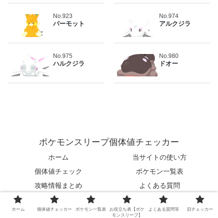
No.923
No.974
パーモット
アルクジラ
No.975
No.980
ハルクジラ
ドオー
ポケモンスリープ個体値チェッカー
ホーム
当サイトの使い方
個体値チェック
ポケモン一覧表
攻略情報まとめ
よくある質問
お問い合わせ
プライバシーポリシー
ホーム
個体値チェッカー
ポケモン一覧表
お役立ち表【ポケ
よくある質問等
旧チェッカー
モンスリープ】
© 2023 ポケモンスリープ個体値チェッカー.