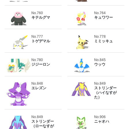
No.760
No.764
キテルグマ
キュワワー
No.777
No.778
トゲデマル
ミミッキュ
No.780
No.845
ジジーロン
ウッウ
No.848
No.849
エレズン
ストリンダー
（ハイなすが
た）
No.849
No.906
ストリンダー
ニャオハ
（ローなすが