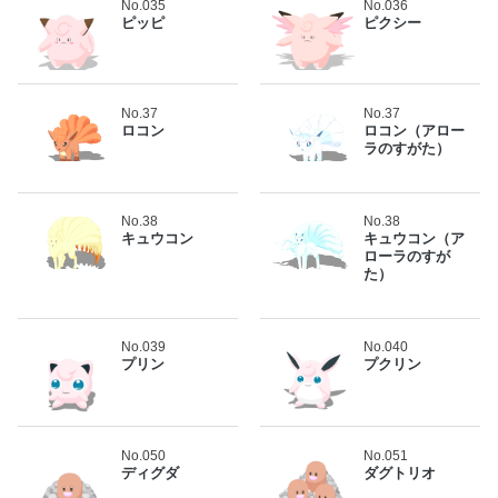
No.035
No.036
ピッピ
ピクシー
No.37
No.37
ロコン
ロコン（アロー
ラのすがた）
No.38
No.38
キュウコン
キュウコン（ア
ローラのすが
た）
No.039
No.040
プリン
プクリン
No.050
No.051
ディグダ
ダグトリオ