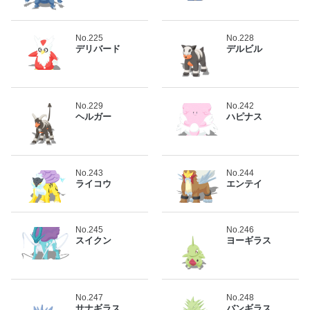
No.225
No.228
デリバード
デルビル
No.229
No.242
ヘルガー
ハピナス
No.243
No.244
ライコウ
エンテイ
No.245
No.246
スイクン
ヨーギラス
No.247
No.248
サナギラス
バンギラス