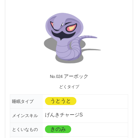
アーボック
No.024
どくタイプ
うとうと
睡眠タイプ
げんきチャージS
メインスキル
きのみ
とくいなもの