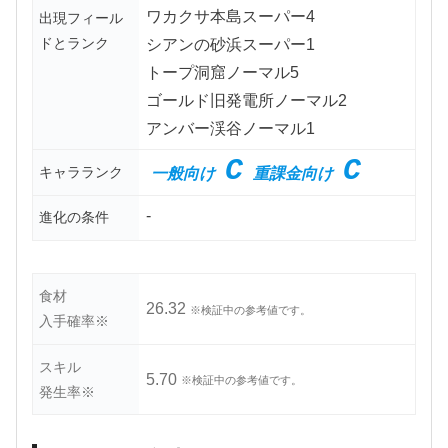
ワカクサ本島スーパー4
出現フィール
ドとランク
シアンの砂浜スーパー1
トープ洞窟ノーマル5
ゴールド旧発電所ノーマル2
アンバー渓谷ノーマル1
C
C
キャラランク
一般向け
重課金向け
-
進化の条件
食材
26.32
※検証中の参考値です。
入手確率※
スキル
5.70
※検証中の参考値です。
発生率※