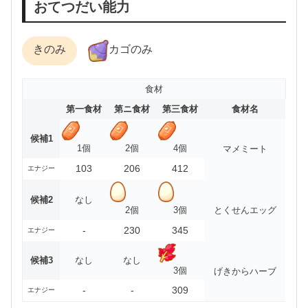
おてつだい能力
きのみ
カゴのみ
食材
第一食材
第ニ食材
第三食材
食材名
候補1
1個
2個
4個
マメミート
103
206
412
エナジー
候補2
なし
2個
3個
とくせんエッグ
-
230
345
エナジー
候補3
なし
なし
3個
げきからハーブ
-
-
309
エナジー