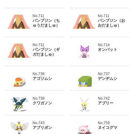
No.711
No.711
パンプジン（ち
パンプジン（お
ゅうだましゅ）
おだましゅ）
No.711
No.714
パンプジン（ギ
オンバット
ガだましゅ）
No.736
No.737
アゴジムシ
デンヂムシ
No.738
No.742
クワガノン
アブリー
No.743
No.759
アブリボン
ヌイコグマ