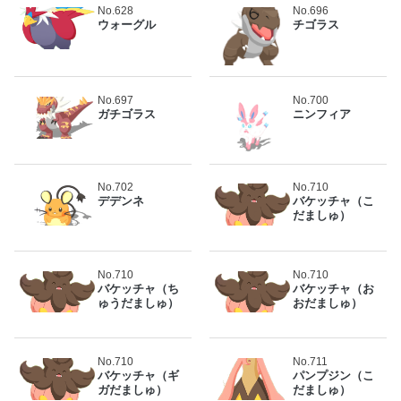
No.628
No.696
ウォーグル
チゴラス
No.697
No.700
ガチゴラス
ニンフィア
No.702
No.710
デデンネ
バケッチャ（こ
だましゅ）
No.710
No.710
バケッチャ（ち
バケッチャ（お
ゅうだましゅ）
おだましゅ）
No.710
No.711
バケッチャ（ギ
パンプジン（こ
ガだましゅ）
だましゅ）