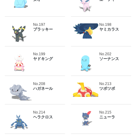
No.197
No.198
ブラッキー
ヤミカラス
No.199
No.202
ヤドキング
ソーナンス
No.208
No.213
ハガネール
ツボツボ
No.214
No.215
ヘラクロス
ニューラ