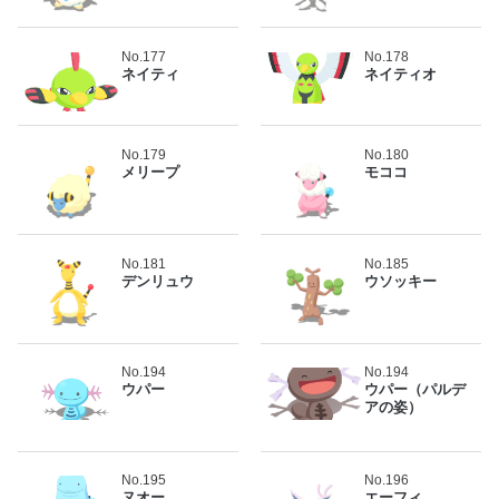
No.177
No.178
ネイティ
ネイティオ
No.179
No.180
メリープ
モココ
No.181
No.185
デンリュウ
ウソッキー
No.194
No.194
ウパー
ウパー（パルデ
アの姿）
No.195
No.196
ヌオー
エーフィ