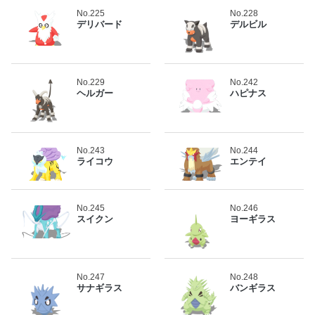
No.225
No.228
デリバード
デルビル
No.229
No.242
ヘルガー
ハピナス
No.243
No.244
ライコウ
エンテイ
No.245
No.246
スイクン
ヨーギラス
No.247
No.248
サナギラス
バンギラス