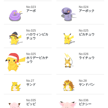
No.023
No.024
アーボ
アーボック
No.025
No.025
ハロウィンピカ
ピカチュウ
チュウ
No.025
No.026
ホリデーピカチ
ライチュウ
ュウ
No.27
No.28
サンド
サンドパン
No.035
No.036
ピッピ
ピクシー