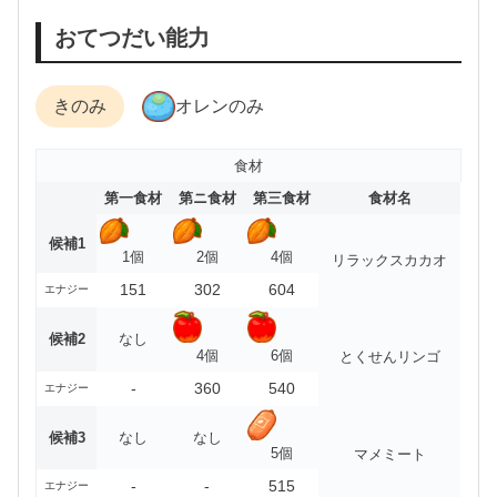
おてつだい能力
きのみ
オレンのみ
食材
第一食材
第ニ食材
第三食材
食材名
候補1
1個
2個
4個
リラックスカカオ
151
302
604
エナジー
候補2
なし
4個
6個
とくせんリンゴ
-
360
540
エナジー
候補3
なし
なし
5個
マメミート
-
-
515
エナジー