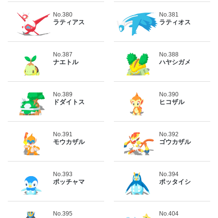
No.380
No.381
ラティアス
ラティオス
No.387
No.388
ナエトル
ハヤシガメ
No.389
No.390
ドダイトス
ヒコザル
No.391
No.392
モウカザル
ゴウカザル
No.393
No.394
ポッチャマ
ポッタイシ
No.395
No.404