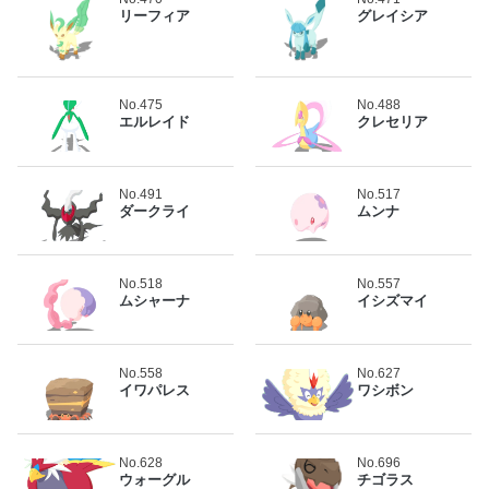
リーフィア
グレイシア
No.475
No.488
エルレイド
クレセリア
No.491
No.517
ダークライ
ムンナ
No.518
No.557
ムシャーナ
イシズマイ
No.558
No.627
イワパレス
ワシボン
No.628
No.696
ウォーグル
チゴラス