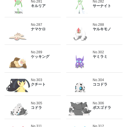
No.281
No.282
キルリア
サーナイト
No.287
No.288
ナマケロ
ヤルキモノ
No.289
No.302
ケッキング
ヤミラミ
No.303
No.304
クチート
ココドラ
No.305
No.306
コドラ
ボスゴドラ
No.311
No.312