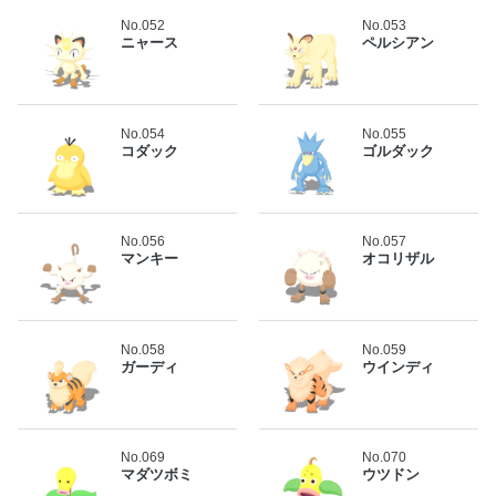
No.052
No.053
ニャース
ペルシアン
No.054
No.055
コダック
ゴルダック
No.056
No.057
マンキー
オコリザル
No.058
No.059
ガーディ
ウインディ
No.069
No.070
マダツボミ
ウツドン