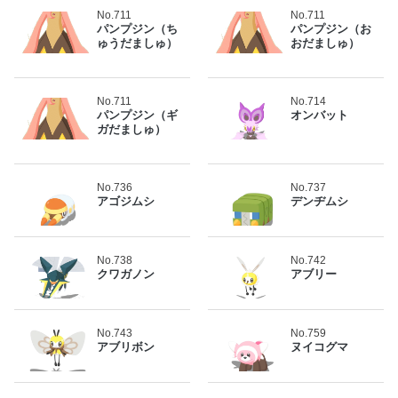
No.711
No.711
パンプジン（ち
パンプジン（お
ゅうだましゅ）
おだましゅ）
No.711
No.714
パンプジン（ギ
オンバット
ガだましゅ）
No.736
No.737
アゴジムシ
デンヂムシ
No.738
No.742
クワガノン
アブリー
No.743
No.759
アブリボン
ヌイコグマ