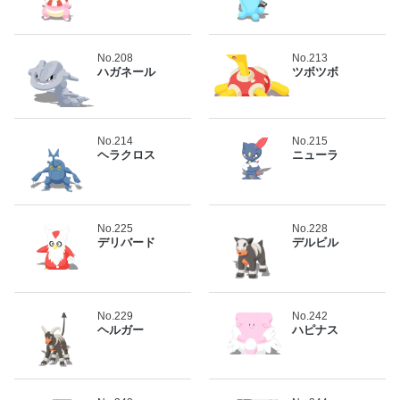
No.208
No.213
ハガネール
ツボツボ
No.214
No.215
ヘラクロス
ニューラ
No.225
No.228
デリバード
デルビル
No.229
No.242
ヘルガー
ハピナス