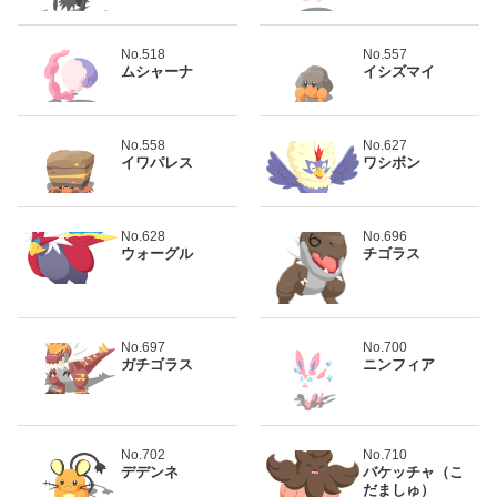
No.518
No.557
ムシャーナ
イシズマイ
No.558
No.627
イワパレス
ワシボン
No.628
No.696
ウォーグル
チゴラス
No.697
No.700
ガチゴラス
ニンフィア
No.702
No.710
デデンネ
バケッチャ（こ
だましゅ）