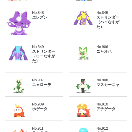
No.848
No.849
エレズン
ストリンダー
（ハイなすが
た）
No.849
No.906
ストリンダー
ニャオハ
（ローなすが
た）
No.907
No.908
ニャローテ
マスカーニャ
No.909
No.910
ホゲータ
アチゲータ
No.911
No.912