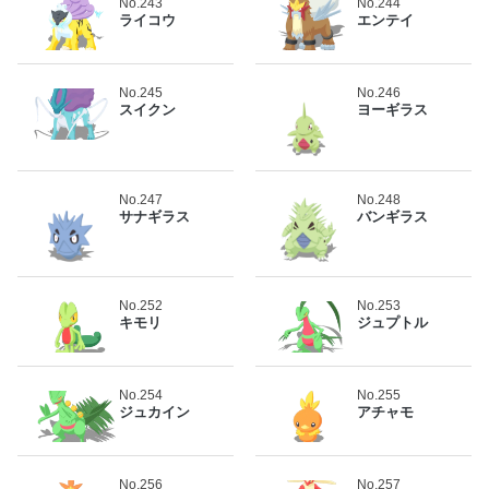
No.243
No.244
ライコウ
エンテイ
No.245
No.246
スイクン
ヨーギラス
No.247
No.248
サナギラス
バンギラス
No.252
No.253
キモリ
ジュプトル
No.254
No.255
ジュカイン
アチャモ
No.256
No.257