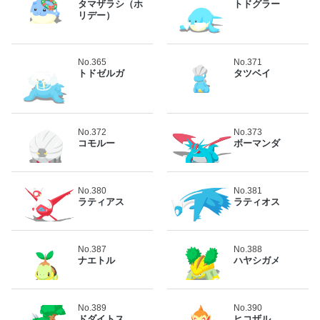
タマザラシ（ホ
トドグラー
リデー）
No.365
No.371
トドゼルガ
タツベイ
No.372
No.373
コモルー
ボーマンダ
No.380
No.381
ラティアス
ラティオス
No.387
No.388
ナエトル
ハヤシガメ
No.389
No.390
ドダイトス
ヒコザル