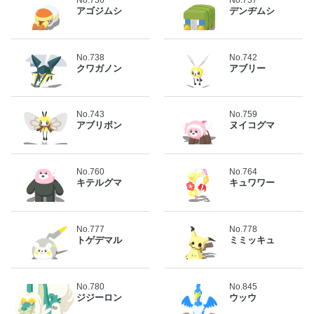
アゴジムシ
デンヂムシ
No.738
No.742
クワガノン
アブリー
No.743
No.759
アブリボン
ヌイコグマ
No.760
No.764
キテルグマ
キュワワー
No.777
No.778
トゲデマル
ミミッキュ
No.780
No.845
ジジーロン
ウッウ