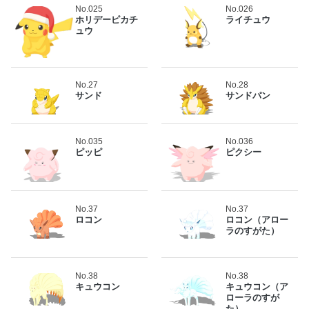
No.025
No.026
ホリデーピカチ
ライチュウ
ュウ
No.27
No.28
サンド
サンドパン
No.035
No.036
ピッピ
ピクシー
No.37
No.37
ロコン
ロコン（アロー
ラのすがた）
No.38
No.38
キュウコン
キュウコン（ア
ローラのすが
た）