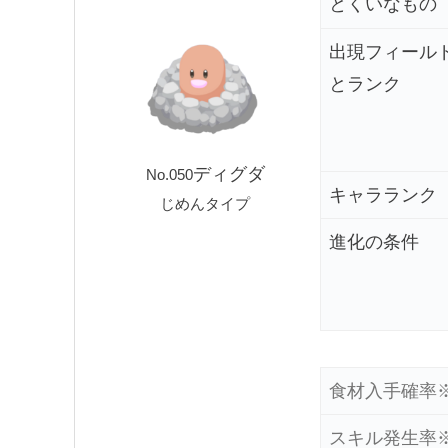
とくいなもの
出現フィール
とランク
ディグダ
No.050
キャラランク
じめんタイプ
進化の条件
食材
入手確率
スキル
発生率