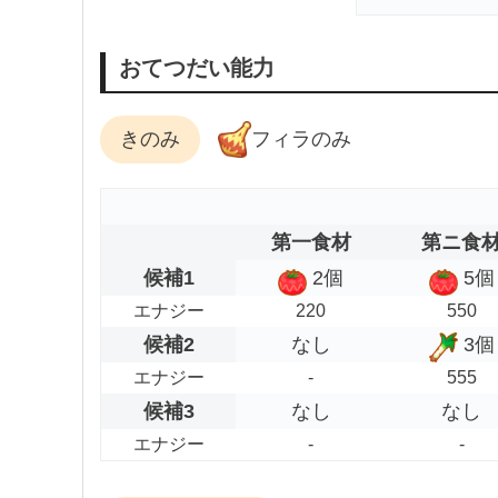
おてつだい能力
きのみ
フィラのみ
第一食材
第ニ食
候補1
2個
5個
エナジー
220
550
候補2
なし
3個
エナジー
-
555
候補3
なし
なし
エナジー
-
-