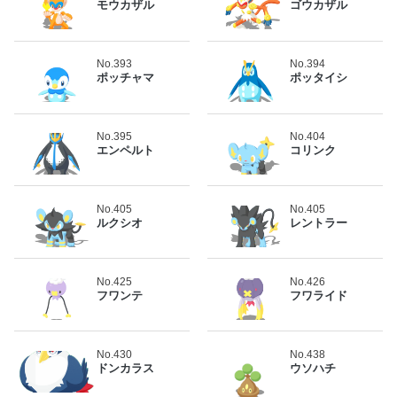
モウカザル
ゴウカザル
No.393
No.394
ポッチャマ
ポッタイシ
No.395
No.404
エンペルト
コリンク
No.405
No.405
ルクシオ
レントラー
No.425
No.426
フワンテ
フワライド
No.430
No.438
ドンカラス
ウソハチ