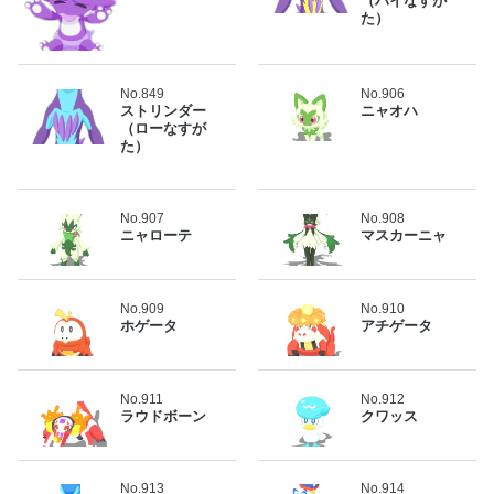
（ハイなすが
た）
No.849
No.906
ストリンダー
ニャオハ
（ローなすが
た）
No.907
No.908
ニャローテ
マスカーニャ
No.909
No.910
ホゲータ
アチゲータ
No.911
No.912
ラウドボーン
クワッス
No.913
No.914