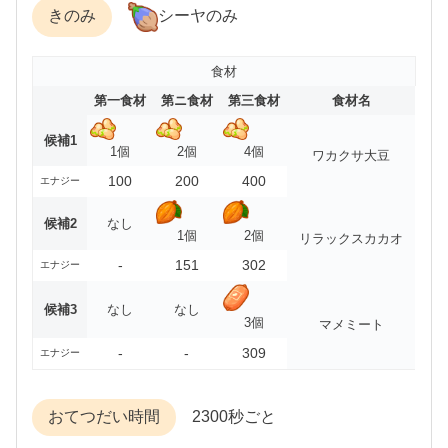
きのみ
シーヤのみ
食材
第一食材
第ニ食材
第三食材
食材名
候補1
1個
2個
4個
ワカクサ大豆
100
200
400
エナジー
候補2
なし
1個
2個
リラックスカカオ
-
151
302
エナジー
候補3
なし
なし
3個
マメミート
-
-
309
エナジー
おてつだい時間
2300秒ごと