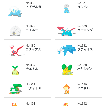
No.365
No.371
トドゼルガ
タツベイ
No.372
No.373
コモルー
ボーマンダ
No.380
No.381
ラティアス
ラティオス
No.387
No.388
ナエトル
ハヤシガメ
No.389
No.390
ドダイトス
ヒコザル
No.391
No.392