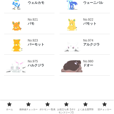
ウェルカモ
ウェーニバル
No.921
No.922
パモ
パモット
No.923
No.974
パーモット
アルクジラ
No.975
No.980
ハルクジラ
ドオー
ポケモンスリープ個体値チェッカー
ホーム
個体値チェッカー
ポケモン一覧表
お役立ち表【ポケ
よくある質問等
旧チェッカー
モンスリープ】