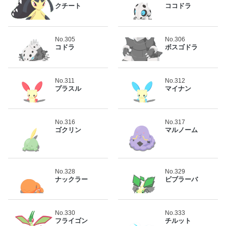
クチート
ココドラ
No.305
No.306
コドラ
ボスゴドラ
No.311
No.312
プラスル
マイナン
No.316
No.317
ゴクリン
マルノーム
No.328
No.329
ナックラー
ビブラーバ
No.330
No.333
フライゴン
チルット