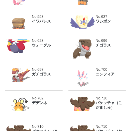
No.558
No.627
イワパレス
ワシボン
No.628
No.696
ウォーグル
チゴラス
No.697
No.700
ガチゴラス
ニンフィア
No.702
No.710
デデンネ
バケッチャ（こ
だましゅ）
No.710
No.710