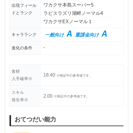
ワカクサ本島スーパー5
出現フィール
ドとランク
ラピスラズリ湖畔ノーマル4
ワカクサEXノーマル１
A
A
キャラランク
一般向け
重課金向け
-
進化の条件
食材
18.40
※検証中の参考値です。
入手確率※
スキル
2.00
※検証中の参考値です。
発生率※
おてつだい能力