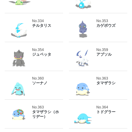
No.334
No.353
チルタリス
カゲボウズ
No.354
No.359
ジュペッタ
アブソル
No.360
No.363
ソーナノ
タマザラシ
No.363
No.364
タマザラシ（ホ
トドグラー
リデー）