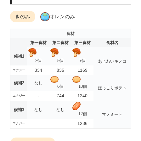
きのみ
オレンのみ
食材
第一食材
第ニ食材
第三食材
食材名
候補1
2個
5個
7個
あじわいキノコ
334
835
1169
エナジー
候補2
なし
6個
10個
ほっこりポテト
-
744
1240
エナジー
候補3
なし
なし
12個
マメミート
-
-
1236
エナジー