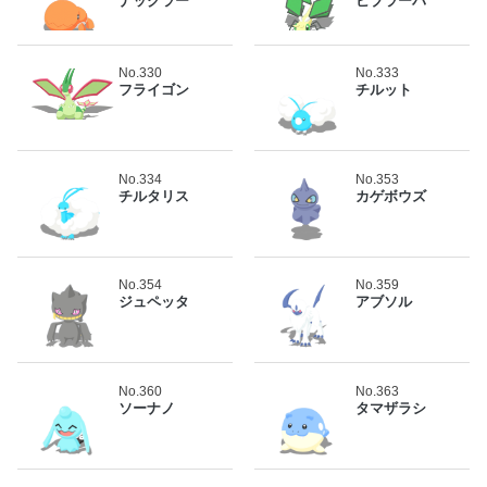
ナックラー
ビブラーバ
No.330
No.333
フライゴン
チルット
No.334
No.353
チルタリス
カゲボウズ
No.354
No.359
ジュペッタ
アブソル
No.360
No.363
ソーナノ
タマザラシ