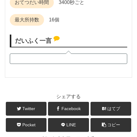
おてつだい時間
3400秒ごと
最大所持数
16個
だいふく一言
シェアする
Twitter
Facebook
はてブ
Pocket
LINE
コピー