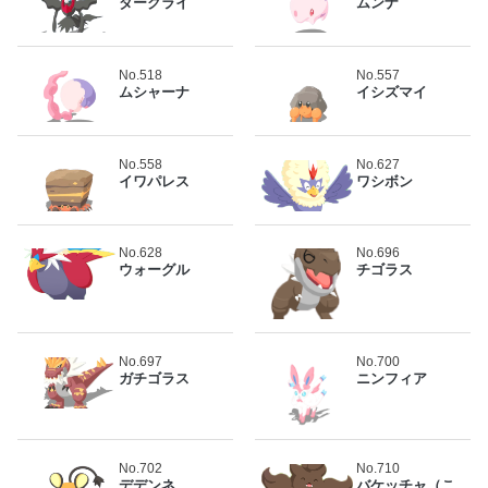
ダークライ
ムンナ
No.518
No.557
ムシャーナ
イシズマイ
No.558
No.627
イワパレス
ワシボン
No.628
No.696
ウォーグル
チゴラス
No.697
No.700
ガチゴラス
ニンフィア
No.702
No.710
デデンネ
バケッチャ（こ