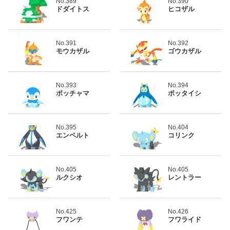
No.389
No.390
ドダイトス
ヒコザル
No.391
No.392
モウカザル
ゴウカザル
No.393
No.394
ポッチャマ
ポッタイシ
No.395
No.404
エンペルト
コリンク
No.405
No.405
ルクシオ
レントラー
No.425
No.426
フワンテ
フワライド