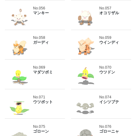
No.056
No.057
マンキー
オコリザル
No.058
No.059
ガーディ
ウインディ
No.069
No.070
マダツボミ
ウツドン
No.071
No.074
ウツボット
イシツブテ
No.075
No.076
ゴローン
ゴローニャ