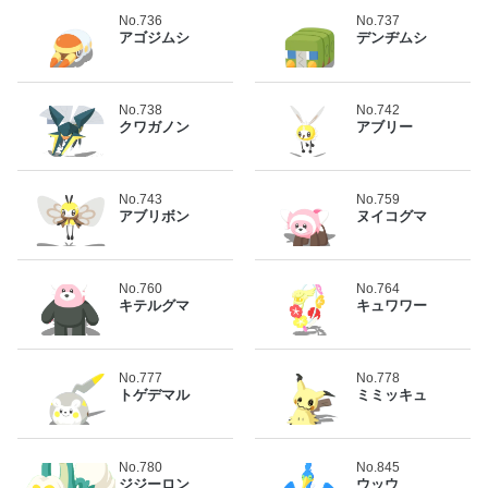
No.736
No.737
アゴジムシ
デンヂムシ
No.738
No.742
クワガノン
アブリー
No.743
No.759
アブリボン
ヌイコグマ
No.760
No.764
キテルグマ
キュワワー
No.777
No.778
トゲデマル
ミミッキュ
No.780
No.845
ジジーロン
ウッウ