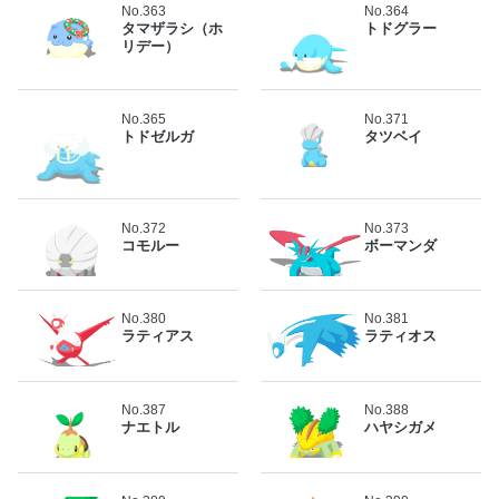
No.363
No.364
タマザラシ（ホ
トドグラー
リデー）
No.365
No.371
トドゼルガ
タツベイ
No.372
No.373
コモルー
ボーマンダ
No.380
No.381
ラティアス
ラティオス
No.387
No.388
ナエトル
ハヤシガメ