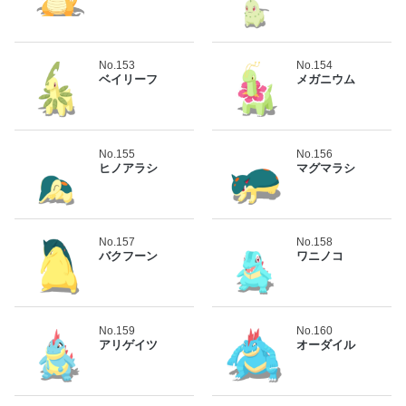
No.153
No.154
ベイリーフ
メガニウム
No.155
No.156
ヒノアラシ
マグマラシ
No.157
No.158
バクフーン
ワニノコ
No.159
No.160
アリゲイツ
オーダイル