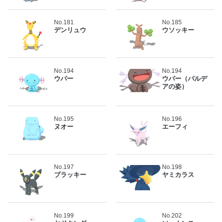
No.181
No.185
デンリュウ
ウソッキー
No.194
No.194
ウパー
ウパー（パルデ
アの姿）
No.195
No.196
ヌオー
エーフィ
No.197
No.198
ブラッキー
ヤミカラス
No.199
No.202