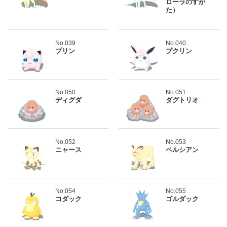
ローラのすが
た）
No.039
No.040
プリン
プクリン
No.050
No.051
ディグダ
ダグトリオ
No.052
No.053
ニャース
ペルシアン
No.054
No.055
コダック
ゴルダック