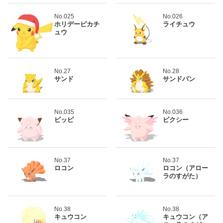
No.025
No.026
ホリデーピカチ
ライチュウ
ュウ
No.27
No.28
サンド
サンドパン
No.035
No.036
ピッピ
ピクシー
No.37
No.37
ロコン
ロコン（アロー
ラのすがた）
No.38
No.38
キュウコン
キュウコン（ア