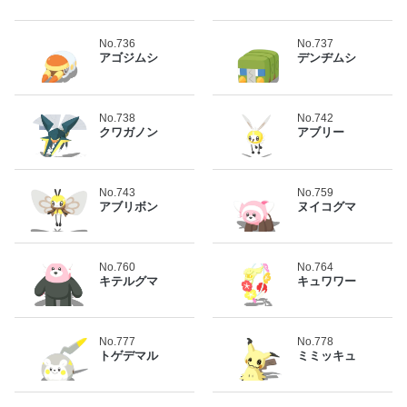
No.736
No.737
アゴジムシ
デンヂムシ
No.738
No.742
クワガノン
アブリー
No.743
No.759
アブリボン
ヌイコグマ
No.760
No.764
キテルグマ
キュワワー
No.777
No.778
トゲデマル
ミミッキュ