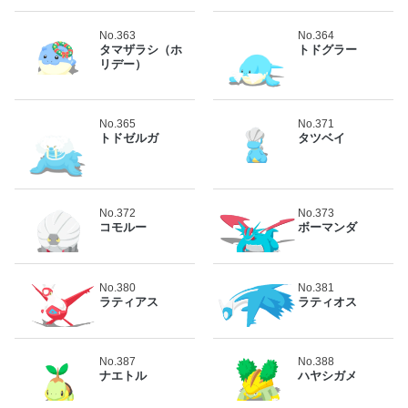
No.363
No.364
タマザラシ（ホ
トドグラー
リデー）
No.365
No.371
トドゼルガ
タツベイ
No.372
No.373
コモルー
ボーマンダ
No.380
No.381
ラティアス
ラティオス
No.387
No.388
ナエトル
ハヤシガメ