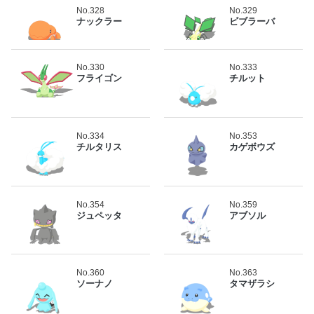
No.328
No.329
ナックラー
ビブラーバ
No.330
No.333
フライゴン
チルット
No.334
No.353
チルタリス
カゲボウズ
No.354
No.359
ジュペッタ
アブソル
No.360
No.363
ソーナノ
タマザラシ