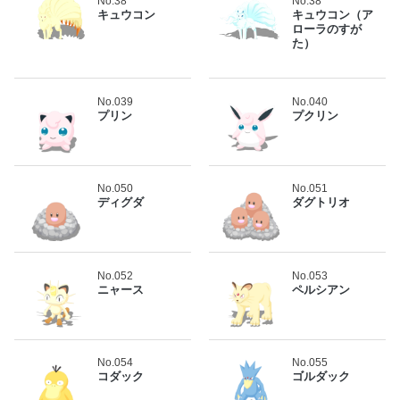
No.38
No.38
キュウコン
キュウコン（ア
ローラのすが
た）
No.039
No.040
プリン
プクリン
No.050
No.051
ディグダ
ダグトリオ
No.052
No.053
ニャース
ペルシアン
No.054
No.055
コダック
ゴルダック