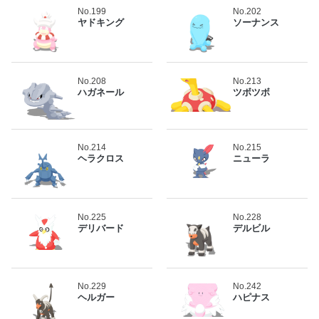
No.199
No.202
ヤドキング
ソーナンス
No.208
No.213
ハガネール
ツボツボ
No.214
No.215
ヘラクロス
ニューラ
No.225
No.228
デリバード
デルビル
No.229
No.242
ヘルガー
ハピナス