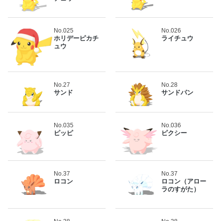
No.025
No.026
ホリデーピカチ
ライチュウ
ュウ
No.27
No.28
サンド
サンドパン
No.035
No.036
ピッピ
ピクシー
No.37
No.37
ロコン
ロコン（アロー
ラのすがた）