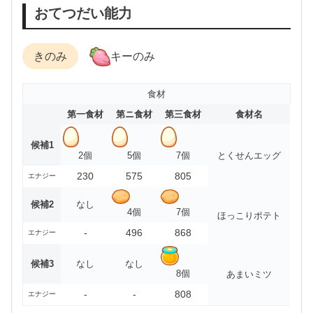
おてつだい能力
きのみ
キーのみ
食材
第一食材
第ニ食材
第三食材
食材名
候補1
2個
5個
7個
とくせんエッグ
230
575
805
エナジー
候補2
なし
4個
7個
ほっこりポテト
-
496
868
エナジー
候補3
なし
なし
8個
あまいミツ
-
-
808
エナジー