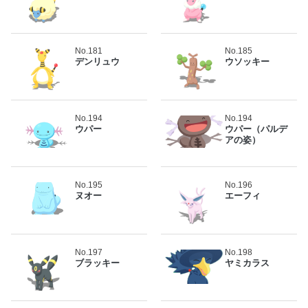
No.181
No.185
デンリュウ
ウソッキー
No.194
No.194
ウパー
ウパー（パルデ
アの姿）
No.195
No.196
ヌオー
エーフィ
No.197
No.198
ブラッキー
ヤミカラス