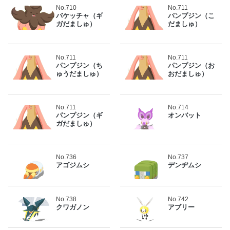
No.710
No.711
バケッチャ（ギ
パンプジン（こ
ガだましゅ）
だましゅ）
No.711
No.711
パンプジン（ち
パンプジン（お
ゅうだましゅ）
おだましゅ）
No.711
No.714
パンプジン（ギ
オンバット
ガだましゅ）
No.736
No.737
アゴジムシ
デンヂムシ
No.738
No.742
クワガノン
アブリー