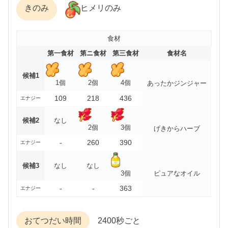
きのみ
ヒメリのみ
食材
第一食材
第ニ食材
第三食材
食材名
候補1
1個
2個
4個
あったかジンジャー
109
218
436
エナジー
候補2
なし
2個
3個
げきからハーブ
-
260
390
エナジー
候補3
なし
なし
3個
ピュアなオイル
-
-
363
エナジー
おてつだい時間
2400秒ごと