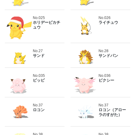
No.025
No.026
ホリデーピカチ
ライチュウ
ュウ
No.27
No.28
サンド
サンドパン
No.035
No.036
ピッピ
ピクシー
No.37
No.37
ロコン
ロコン（アロー
ラのすがた）
No.38
No.38