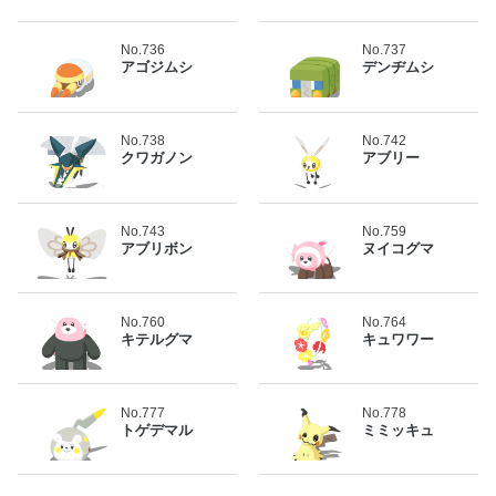
No.736
No.737
アゴジムシ
デンヂムシ
No.738
No.742
クワガノン
アブリー
No.743
No.759
アブリボン
ヌイコグマ
No.760
No.764
キテルグマ
キュワワー
No.777
No.778
トゲデマル
ミミッキュ