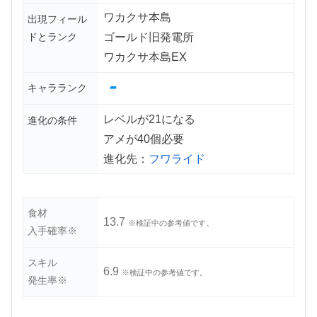
ワカクサ本島
出現フィール
ドとランク
ゴールド旧発電所
ワカクサ本島EX
-
キャラランク
レベルが21になる
進化の条件
アメが40個必要
進化先：
フワライド
食材
13.7
※検証中の参考値です。
入手確率※
スキル
6.9
※検証中の参考値です。
発生率※