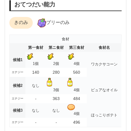
おてつだい能力
きのみ
ブリーのみ
食材
第一食材
第ニ食材
第三食材
食材名
候補1
1個
2個
4個
ワカクサコーン
140
280
560
エナジー
候補2
なし
3個
4個
ピュアなオイル
-
363
484
エナジー
候補3
なし
なし
4個
ほっこりポテト
-
-
496
エナジー