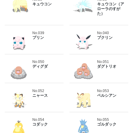
キュウコン
キュウコン（ア
ローラのすが
た）
No.039
No.040
プリン
プクリン
No.050
No.051
ディグダ
ダグトリオ
No.052
No.053
ニャース
ペルシアン
No.054
No.055
コダック
ゴルダック