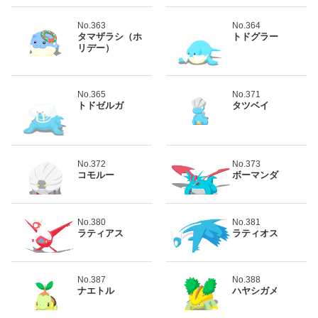
No.363
No.364
タマザラシ（ホ
トドグラー
リデー）
No.365
No.371
トドゼルガ
タツベイ
No.372
No.373
コモルー
ボーマンダ
No.380
No.381
ラティアス
ラティオス
No.387
No.388
ナエトル
ハヤシガメ