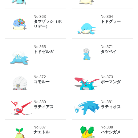
No.363
No.364
タマザラシ（ホ
トドグラー
リデー）
No.365
No.371
トドゼルガ
タツベイ
No.372
No.373
コモルー
ボーマンダ
No.380
No.381
ラティアス
ラティオス
No.387
No.388
ナエトル
ハヤシガメ