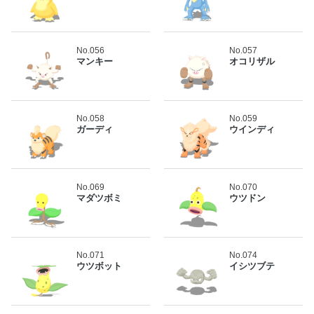
No.056
No.057
マンキー
オコリザル
No.058
No.059
ガーディ
ウインディ
No.069
No.070
マダツボミ
ウツドン
No.071
No.074
ウツボット
イシツブテ