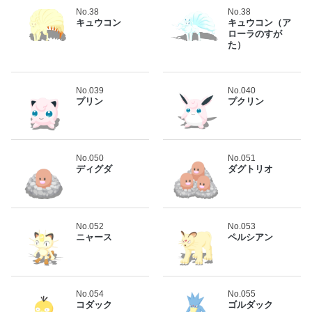
No.38
No.38
キュウコン
キュウコン（ア
ローラのすが
た）
No.039
No.040
プリン
プクリン
No.050
No.051
ディグダ
ダグトリオ
No.052
No.053
ニャース
ペルシアン
No.054
No.055
コダック
ゴルダック