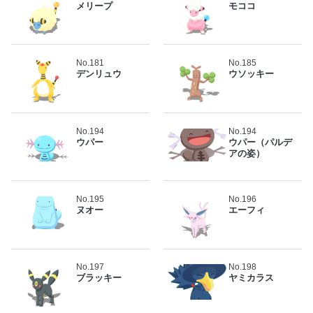
メリープ
モココ
No.181
No.185
デンリュウ
ウソッキー
No.194
No.194
ウパー
ウパー（パルデ
アの姿）
No.195
No.196
ヌオー
エーフィ
No.197
No.198
ブラッキー
ヤミカラス