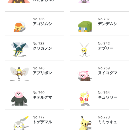
No.736
No.737
アゴジムシ
デンヂムシ
No.738
No.742
クワガノン
アブリー
No.743
No.759
アブリボン
ヌイコグマ
No.760
No.764
キテルグマ
キュワワー
No.777
No.778
トゲデマル
ミミッキュ