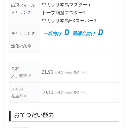
ワカクサ本島マスター5
出現フィール
ドとランク
トープ洞窟マスター1
ワカクサ本島EXスーパー3
D
D
キャラランク
一般向け
重課金向け
-
進化の条件
食材
21.90
※検証中の参考値です。
入手確率※
スキル
10.10
※検証中の参考値です。
発生率※
おてつだい能力