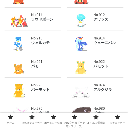
No.911
No.912
ラウドボーン
クワッス
No.913
No.914
ウェルカモ
ウェーニバル
No.921
No.922
パモ
パモット
No.923
No.974
パーモット
アルクジラ
No.975
No.980
ハルクジラ
ドオー
ホーム
個体値チェッカー
ポケモン一覧表
お役立ち表【ポケ
よくある質問等
旧チェッカー
モンスリープ】