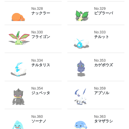
No.328
No.329
ナックラー
ビブラーバ
No.330
No.333
フライゴン
チルット
No.334
No.353
チルタリス
カゲボウズ
No.354
No.359
ジュペッタ
アブソル
No.360
No.363
ソーナノ
タマザラシ