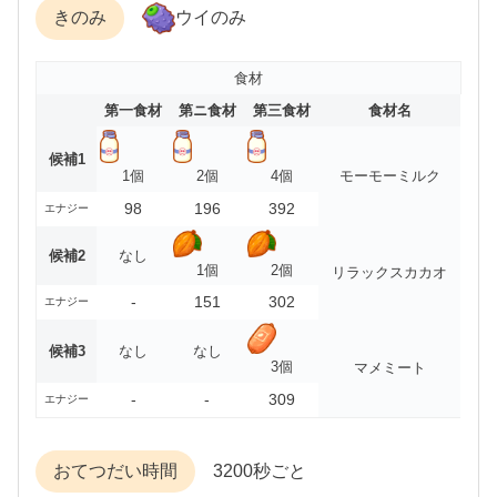
きのみ
ウイのみ
食材
第一食材
第ニ食材
第三食材
食材名
候補1
1個
2個
4個
モーモーミルク
98
196
392
エナジー
候補2
なし
1個
2個
リラックスカカオ
-
151
302
エナジー
候補3
なし
なし
3個
マメミート
-
-
309
エナジー
おてつだい時間
3200秒ごと