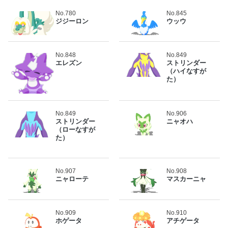
No.780
No.845
ジジーロン
ウッウ
No.848
No.849
エレズン
ストリンダー
（ハイなすが
た）
No.849
No.906
ストリンダー
ニャオハ
（ローなすが
た）
No.907
No.908
ニャローテ
マスカーニャ
No.909
No.910
ホゲータ
アチゲータ