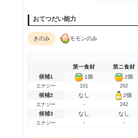
おてつだい能力
きのみ
モモンのみ
第一食材
第ニ食材
候補1
1個
2個
エナジー
101
202
候補2
なし
2個
エナジー
-
242
候補3
なし
なし
エナジー
-
-