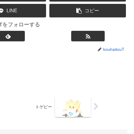
LINE
コピー
touTをフォローする
kouhaitouT
トゲピー