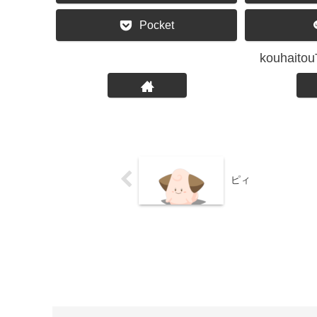
Pocket
kouhai
ピィ