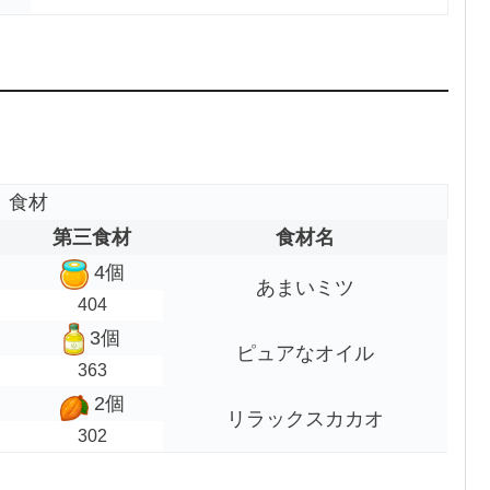
食材
第三食材
食材名
4個
あまいミツ
404
3個
ピュアなオイル
363
2個
リラックスカカオ
302