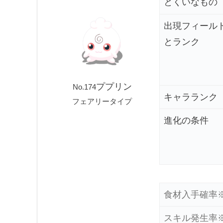
とくいなもの
出現フィール
とランク
ププリン
No.174
キャラランク
フェアリータイプ
進化の条件
食材
入手確率
スキル
発生率