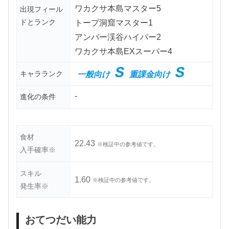
ワカクサ本島マスター5
出現フィール
ドとランク
トープ洞窟マスター1
アンバー渓谷ハイパー2
ワカクサ本島EXスーパー4
S
S
キャラランク
一般向け
重課金向け
-
進化の条件
食材
22.43
※検証中の参考値です。
入手確率※
スキル
1.60
※検証中の参考値です。
発生率※
おてつだい能力