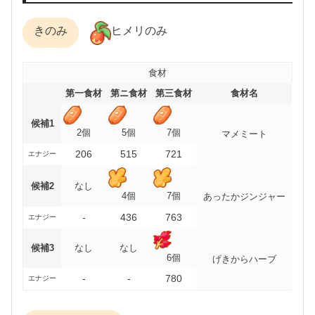
きのみ
ヒメリのみ
食材
第一食材
第ニ食材
第三食材
食材名
候補1
2個
5個
7個
マメミート
206
515
721
エナジー
候補2
なし
4個
7個
あったかジンジャー
-
436
763
エナジー
候補3
なし
なし
6個
げきからハーブ
-
-
780
エナジー