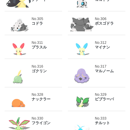
No.305
No.306
コドラ
ボスゴドラ
No.311
No.312
プラスル
マイナン
No.316
No.317
ゴクリン
マルノーム
No.328
No.329
ナックラー
ビブラーバ
No.330
No.333
フライゴン
チルット