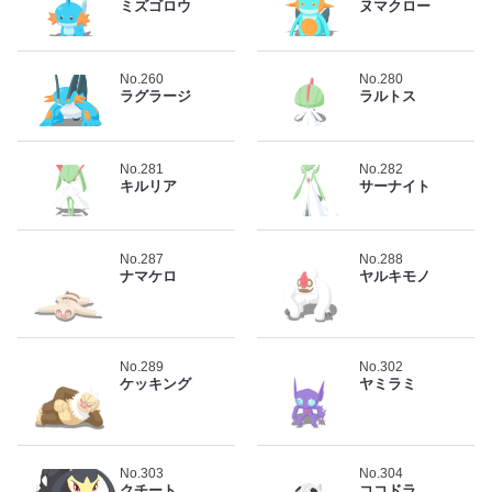
ミズゴロウ
ヌマクロー
No.260
No.280
ラグラージ
ラルトス
No.281
No.282
キルリア
サーナイト
No.287
No.288
ナマケロ
ヤルキモノ
No.289
No.302
ケッキング
ヤミラミ
No.303
No.304
クチート
ココドラ