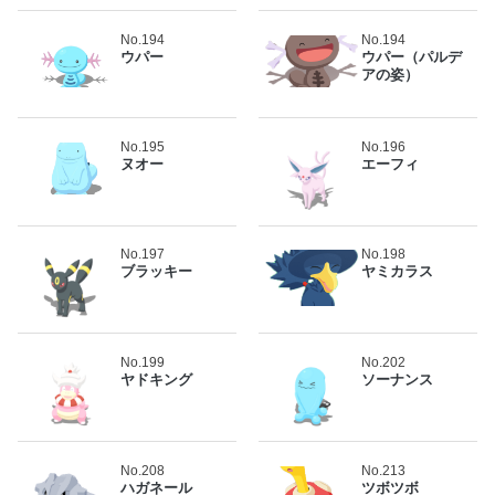
No.194
No.194
ウパー
ウパー（パルデ
アの姿）
No.195
No.196
ヌオー
エーフィ
No.197
No.198
ブラッキー
ヤミカラス
No.199
No.202
ヤドキング
ソーナンス
No.208
No.213
ハガネール
ツボツボ