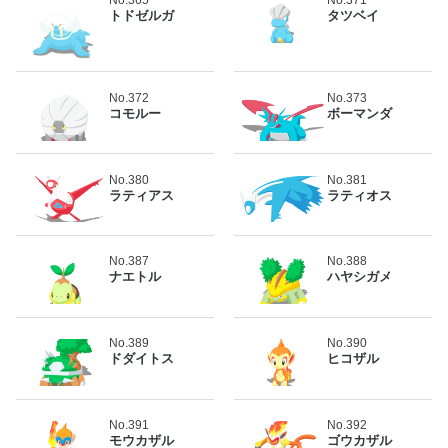
No.365
No.371
トドゼルガ
タツベイ
No.372
No.373
コモルー
ボーマンダ
No.380
No.381
ラティアス
ラティオス
No.387
No.388
ナエトル
ハヤシガメ
No.389
No.390
ドダイトス
ヒコザル
No.391
No.392
モウカザル
ゴウカザル