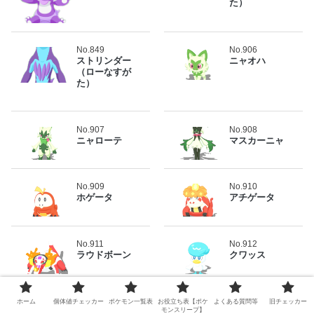
た）
No.849
No.906
ストリンダー
ニャオハ
（ローなすが
た）
No.907
No.908
ニャローテ
マスカーニャ
No.909
No.910
ホゲータ
アチゲータ
No.911
No.912
ラウドボーン
クワッス
No.913
No.914
ホーム
個体値チェッカー
ポケモン一覧表
お役立ち表【ポケ
よくある質問等
旧チェッカー
モンスリープ】
ウェルカモ
ウェーニバル