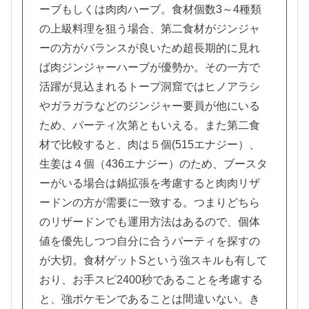
ーブもしくは肉肉ハーブ。食材個数3～4種類
の上級料理を狙う場合、第二食材がジンジャ
ーの方がバランスが良いため超長期的に見れ
ば肉ジンジャーハーブが優勢か。その一方で
活躍が見込まれるトープ洞窟ではヒノアラシ
やガラガラなどのジンジャー要員が他にいる
ため、パーティ次第ともいえる。また第二食
材で比較すると、肉は５個(515エナジー）、
生姜は４個（436エナジー）のため、ブースタ
ーがいる場合は鍋拡張を考慮すると肉肉リザ
ードンの方が需要に一致する。つまりどちら
のリザードンでも運用方法はあるので、個体
値を優先しつつ自分に合うパーティを探すの
が大切。食材ゲットSという強スキルも有して
おり、お手スピ2400秒であることを考慮する
と、強ポケモンであることは間違いない。き