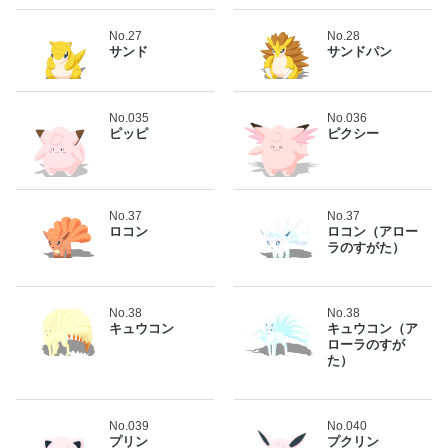
No.27
No.28
サンド
サンドパン
No.035
No.036
ピッピ
ピクシー
No.37
No.37
ロコン
ロコン（アロー
ラのすがた）
No.38
No.38
キュウコン
キュウコン（ア
ローラのすが
た）
No.039
No.040
プリン
プクリン