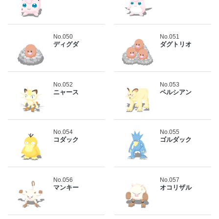
No.050
No.051
ディグダ
ダグトリオ
No.052
No.053
ニャース
ペルシアン
No.054
No.055
コダック
ゴルダック
No.056
No.057
マンキー
オコリザル