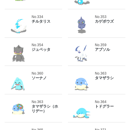
No.334
No.353
チルタリス
カゲボウズ
No.354
No.359
ジュペッタ
アブソル
No.360
No.363
ソーナノ
タマザラシ
No.363
No.364
タマザラシ（ホ
トドグラー
リデー）