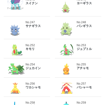
スイクン
ヨーギラス
No.247
No.248
サナギラス
バンギラス
No.252
No.253
キモリ
ジュプトル
No.254
No.255
ジュカイン
アチャモ
No.256
No.257
ワカシャモ
バシャーモ
No.258
No.259