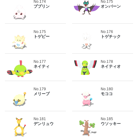
No.174
No.175
ププリン
オンバーン
No.175
No.176
トゲピー
トゲチック
No.177
No.178
ネイティ
ネイティオ
No.179
No.180
メリープ
モココ
No.181
No.185
デンリュウ
ウソッキー