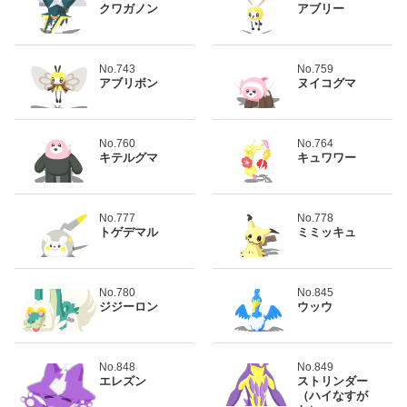
クワガノン
アブリー
No.743
No.759
アブリボン
ヌイコグマ
No.760
No.764
キテルグマ
キュワワー
No.777
No.778
トゲデマル
ミミッキュ
No.780
No.845
ジジーロン
ウッウ
No.848
No.849
エレズン
ストリンダー
（ハイなすが