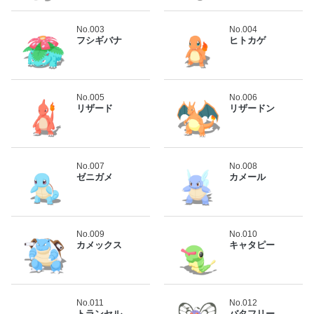
No.003
No.004
フシギバナ
ヒトカゲ
No.005
No.006
リザード
リザードン
No.007
No.008
ゼニガメ
カメール
No.009
No.010
カメックス
キャタピー
No.011
No.012
トランセル
バタフリー