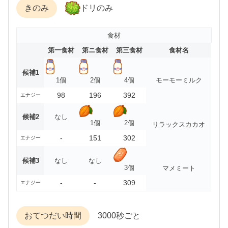
きのみ
ドリのみ
食材
第一食材
第ニ食材
第三食材
食材名
候補1
1個
2個
4個
モーモーミルク
98
196
392
エナジー
候補2
なし
1個
2個
リラックスカカオ
-
151
302
エナジー
候補3
なし
なし
3個
マメミート
-
-
309
エナジー
おてつだい時間
3000秒ごと