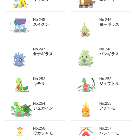
No.245
No.246
スイクン
ヨーギラス
No.247
No.248
サナギラス
バンギラス
No.252
No.253
キモリ
ジュプトル
No.254
No.255
ジュカイン
アチャモ
No.256
No.257
ワカシャモ
バシャーモ