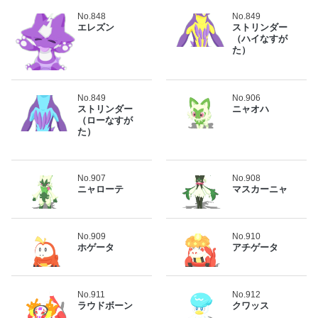
No.848
No.849
エレズン
ストリンダー
（ハイなすが
た）
No.849
No.906
ストリンダー
ニャオハ
（ローなすが
た）
No.907
No.908
ニャローテ
マスカーニャ
No.909
No.910
ホゲータ
アチゲータ
No.911
No.912
ラウドボーン
クワッス