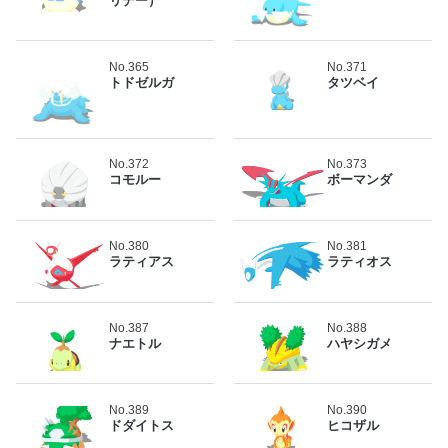
リデー）
No.365
No.371
トドゼルガ
タツベイ
No.372
No.373
コモルー
ボーマンダ
No.380
No.381
ラティアス
ラティオス
No.387
No.388
ナエトル
ハヤシガメ
No.389
No.390
ドダイトス
ヒコザル