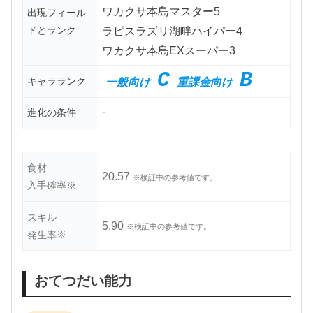
ワカクサ本島マスター5
出現フィール
ドとランク
ラピスラズリ湖畔ハイパー4
ワカクサ本島EXスーパー3
C
B
キャラランク
一般向け
重課金向け
-
進化の条件
食材
20.57
※検証中の参考値です。
入手確率※
スキル
5.90
※検証中の参考値です。
発生率※
おてつだい能力