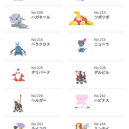
No.208
No.213
ハガネール
ツボツボ
No.214
No.215
ヘラクロス
ニューラ
No.225
No.228
デリバード
デルビル
No.229
No.242
ヘルガー
ハピナス
No.243
No.244
ライコウ
エンテイ