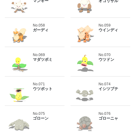
マンキー
オコリザル
No.058
No.059
ガーディ
ウインディ
No.069
No.070
マダツボミ
ウツドン
No.071
No.074
ウツボット
イシツブテ
No.075
No.076
ゴローン
ゴローニャ