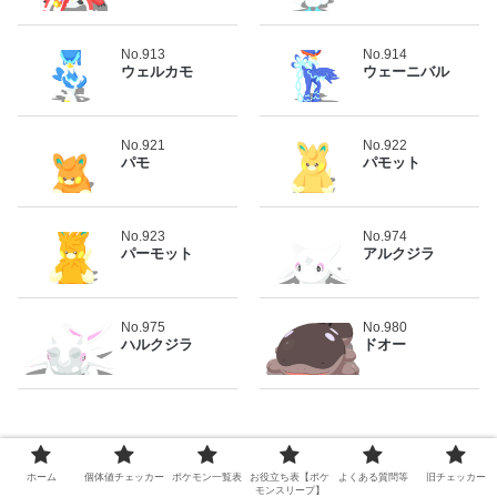
No.913
No.914
ウェルカモ
ウェーニバル
No.921
No.922
パモ
パモット
No.923
No.974
パーモット
アルクジラ
No.975
No.980
ハルクジラ
ドオー
ホーム
個体値チェッカー
ポケモン一覧表
お役立ち表【ポケ
よくある質問等
旧チェッカー
モンスリープ】