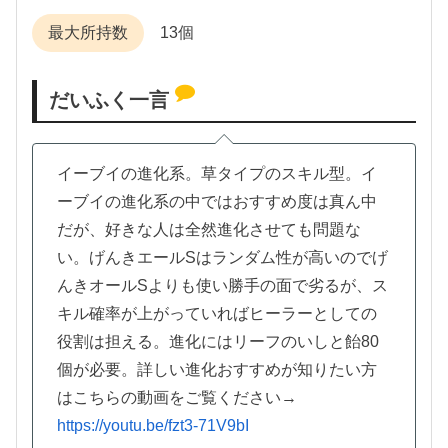
最大所持数
13個
だいふく一言
イーブイの進化系。草タイプのスキル型。イ
ーブイの進化系の中ではおすすめ度は真ん中
だが、好きな人は全然進化させても問題な
い。げんきエールSはランダム性が高いのでげ
んきオールSよりも使い勝手の面で劣るが、ス
キル確率が上がっていればヒーラーとしての
役割は担える。進化にはリーフのいしと飴80
個が必要。詳しい進化おすすめが知りたい方
はこちらの動画をご覧ください→
https://youtu.be/fzt3-71V9bI