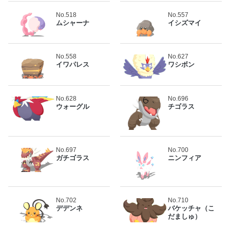
No.518
No.557
ムシャーナ
イシズマイ
No.558
No.627
イワパレス
ワシボン
No.628
No.696
ウォーグル
チゴラス
No.697
No.700
ガチゴラス
ニンフィア
No.702
No.710
デデンネ
バケッチャ（こ
だましゅ）