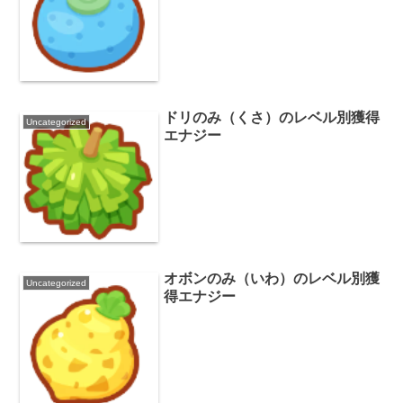
ドリのみ（くさ）のレベル別獲得
Uncategorized
エナジー
オボンのみ（いわ）のレベル別獲
Uncategorized
得エナジー