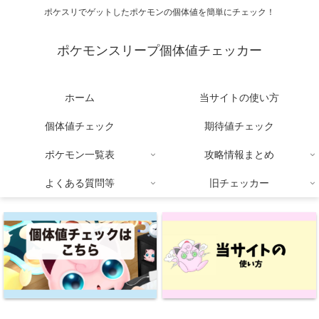
ポケスリでゲットしたポケモンの個体値を簡単にチェック！
ポケモンスリープ個体値チェッカー
ホーム
当サイトの使い方
個体値チェック
期待値チェック
ポケモン一覧表
攻略情報まとめ
よくある質問等
旧チェッカー