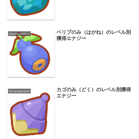
ベリブのみ（はがね）のレベル別
Uncategorized
獲得エナジー
カゴのみ（どく）のレベル別獲得
Uncategorized
エナジー