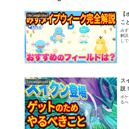
【
Uncategorized
こ
みず
解説
して
ス
Uncategorized
説
ポケ
るべ