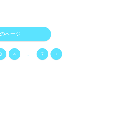
のページ
…
次
3
4
7
へ